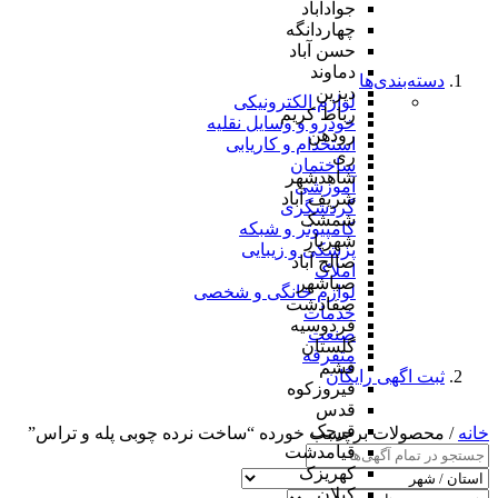
جوادآباد
چهاردانگه
حسن آباد
دماوند
دسته‌بندی‌ها
دیزین
لوازم الکترونیکی
رباط کریم
خودرو و وسایل نقلیه
رودهن
استخدام و کاریابی
ری
ساختمان
شاهدشهر
آموزشی
شریف آباد
گردشگری
شمشک
کامپیوتر و شبکه
شهریار
پزشکی و زیبایی
صالح آباد
املاک
صباشهر
لوازم خانگی و شخصی
صفادشت
خدمات
فردوسیه
صنعت
گلستان
متفرقه
فشم
ثبت اگهی رایگان
فیروزکوه
قدس
قرچک
خانه
/ محصولات برچسب خورده “ساخت نرده چوبی پله و تراس”
قیامدشت
کهریزک
کیلان