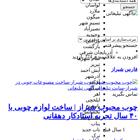
لواسان
جستجو
ملارد
میگون
نسیم شهر
نصیرآباد
وحیدیه
ورامین
جستجو پیشرفته
بازگشت
آذربایجان شرقی
افزودن به علاقه‌مندی
274 بازدید
تمام شهر‌ها
تبریز
فارس
شیراز
آبش احمد
آذرشهر
آقکند
اسکو
تماس بگیرید
اهر
ایلخچی
باسمنج
چوب محبوب شیراز | ساخت لوازم چوبی با
بخشایش
۴۰ سال تجربه استادکار دهقانی
بستان آباد
بناب
1 سال قبل
ناب جدید
ترک