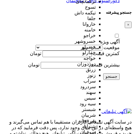
دکوراسیون داخلی
ساختمان
ترکمانچای
تسوج
جستجو پیشرفته
تیکمه داش
جلفا
خاروانا
×
خامنه
خراجو
خسروشهر
آگهی ویژه
خضرلو
موقعیت
خمارلو
کمترین قیمت
تومان
خواجه
دوزدوزان
بیشترین قیمت
تومان
زرنق
زنوز
جستجو
سراب
سردرود
سهند
سیس
سیه رود
شبستر
شربیان
شرفخانه
در سایت آگهی تبلیغاتی کاربران مستقیما با هم تماس می‌گیرند و
شندآباد
هیچ واسطه‌ای در این میان وجود ندارد، پس دقت فرمایید که در
صوفیان
خرید و فروشِ شما در سایت آگهی تبلیغاتی هیچ دخالتی نداشته و