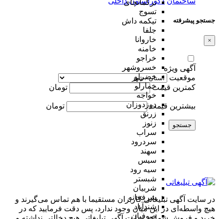
ساختمان
دکوراسیون داخلی
ترکمانچای
تسوج
جستجو پیشرفته
تیکمه داش
جلفا
خاروانا
×
خامنه
خراجو
خسروشهر
آگهی ویژه
خضرلو
موقعیت
خمارلو
کمترین قیمت
تومان
خواجه
دوزدوزان
بیشترین قیمت
تومان
زرنق
زنوز
جستجو
سراب
سردرود
سهند
سیس
سیه رود
شبستر
شربیان
شرفخانه
در سایت آگهی تبلیغاتی کاربران مستقیما با هم تماس می‌گیرند و
شندآباد
هیچ واسطه‌ای در این میان وجود ندارد، پس دقت فرمایید که در
صوفیان
خرید و فروشِ شما در سایت آگهی تبلیغاتی هیچ دخالتی نداشته و