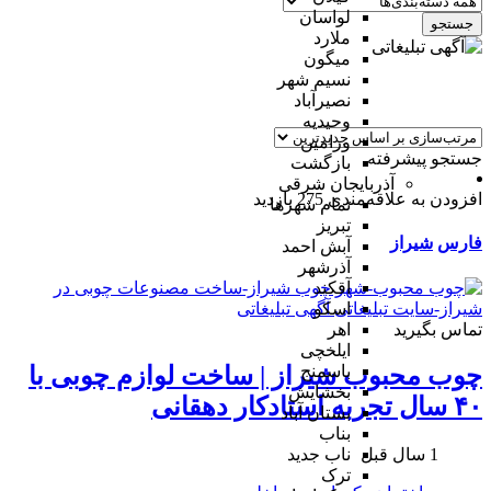
لواسان
جستجو
ملارد
میگون
نسیم شهر
نصیرآباد
وحیدیه
ورامین
جستجو پیشرفته
بازگشت
آذربایجان شرقی
افزودن به علاقه‌مندی
275 بازدید
تمام شهر‌ها
تبریز
فارس
شیراز
آبش احمد
آذرشهر
آقکند
اسکو
تماس بگیرید
اهر
ایلخچی
باسمنج
چوب محبوب شیراز | ساخت لوازم چوبی با
بخشایش
۴۰ سال تجربه استادکار دهقانی
بستان آباد
بناب
1 سال قبل
ناب جدید
ترک