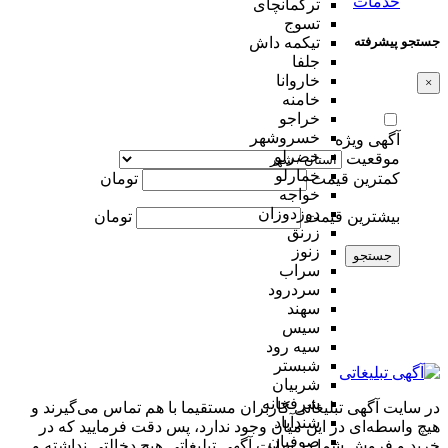
خدمات
ترکمانچای
تسوج
جستجو پیشرفته
تیکمه داش
جلفا
خاروانا
×
خامنه
خراجو
خسروشهر
آگهی ویژه
خضرلو
موقعیت
خمارلو
کمترین قیمت
تومان
خواجه
دوزدوزان
بیشترین قیمت
تومان
زرنق
زنوز
جستجو
سراب
سردرود
سهند
سیس
سیه رود
شبستر
شربیان
شرفخانه
در سایت آگهی تبلیغاتی کاربران مستقیما با هم تماس می‌گیرند و
شندآباد
هیچ واسطه‌ای در این میان وجود ندارد، پس دقت فرمایید که در
صوفیان
خرید و فروشِ شما در سایت آگهی تبلیغاتی هیچ دخالتی نداشته و