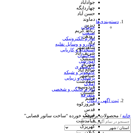
جوادآباد
چهاردانگه
حسن آباد
دماوند
دسته‌بندی‌ها
دیزین
خدمات
رباط کریم
صنعت
رودهن
لوازم الکترونیکی
ری
خودرو و وسایل نقلیه
شاهدشهر
استخدام و کاریابی
شریف آباد
ساختمان
شمشک
آموزشی
شهریار
گردشگری
صالح آباد
کامپیوتر و شبکه
صباشهر
پزشکی و زیبایی
صفادشت
املاک
فردوسیه
لوازم خانگی و شخصی
گلستان
متفرقه
فشم
ثبت اگهی رایگان
فیروزکوه
قدس
قرچک
خانه
/ محصولات برچسب خورده “ساخت ساتور قصابی”
قیامدشت
کهریزک
کیلان