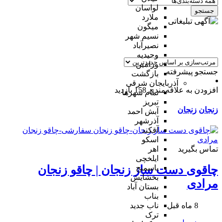
لواسان
جستجو
ملارد
میگون
نسیم شهر
نصیرآباد
وحیدیه
ورامین
جستجو پیشرفته
بازگشت
آذربایجان شرقی
افزودن به علاقه‌مندی
158 بازدید
تمام شهر‌ها
تبریز
زنجان
زنجان
آبش احمد
آذرشهر
آقکند
اسکو
تماس بگیرید
اهر
ایلخچی
باسمنج
چاقوی دست ساز زنجان | چاقو زنجان
بخشایش
مرادی
بستان آباد
بناب
8 ماه قبل
ناب جدید
ترک