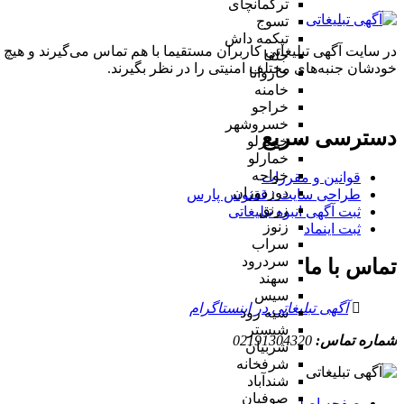
ترکمانچای
تسوج
تیکمه داش
در سایت آگهی تبلیغاتی کاربران مستقیما با هم تماس می‌گیرند و هیچ 
جلفا
خودشان جنبه‌های مختلف امنیتی را در نظر بگیرند.
خاروانا
خامنه
خراجو
خسروشهر
دسترسی سریع
خضرلو
خمارلو
خواجه
قوانین و مقررات
دوزدوزان
طراحی سایت : ققنوس پارس
زرنق
ثبت آگهی انبوه تبلیغاتی
زنوز
ثبت اینماد
سراب
سردرود
تماس با ما
سهند
سیس
آگهی تبلیغاتی در اینستاگرام
سیه رود
شبستر
شماره تماس:
02191304320
شربیان
شرفخانه
شندآباد
صوفیان
صفحه اصلی