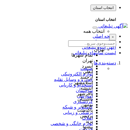
انتخاب استان
انتخاب استان
انتخاب همه
صفحه اصلی
×
طراحی سایت
آگهی انبوه تبلیغاتی
تهران
لیست سایتهای تبلیغاتی
تمام شهر‌ها
تهران
دسته‌بندی‌ها
آبسرد
صنعت
آبعلی
لوازم الکترونیکی
ارجمند
خودرو و وسایل نقلیه
اسلامشهر
استخدام و کاریابی
اندیشه
ساختمان
باقرشهر
آموزشی
باغستان
گردشگری
بومهن
کامپیوتر و شبکه
پاکدشت
پزشکی و زیبایی
پردیس
املاک
پرند
لوازم خانگی و شخصی
پیشوا
خدمات