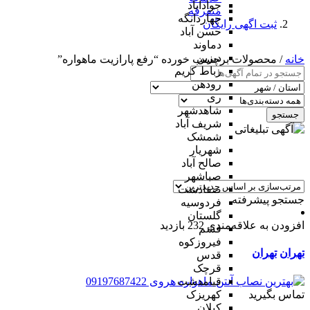
جوادآباد
متفرقه
چهاردانگه
ثبت اگهی رایگان
حسن آباد
دماوند
دیزین
خانه
/ محصولات برچسب خورده “رفع پارازیت ماهواره”
رباط کریم
رودهن
ری
شاهدشهر
جستجو
شریف آباد
شمشک
شهریار
صالح آباد
صباشهر
صفادشت
جستجو پیشرفته
فردوسیه
گلستان
افزودن به علاقه‌مندی
232 بازدید
فشم
فیروزکوه
تهران
تهران
قدس
قرچک
قیامدشت
تماس بگیرید
کهریزک
کیلان