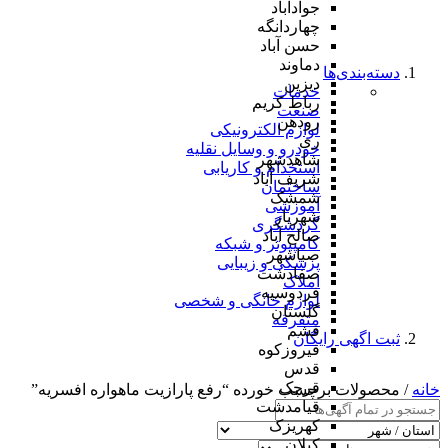
جوادآباد
چهاردانگه
حسن آباد
دماوند
دسته‌بندی‌ها
دیزین
خدمات
رباط کریم
صنعت
رودهن
لوازم الکترونیکی
ری
خودرو و وسایل نقلیه
شاهدشهر
استخدام و کاریابی
شریف آباد
ساختمان
شمشک
آموزشی
شهریار
گردشگری
صالح آباد
کامپیوتر و شبکه
صباشهر
پزشکی و زیبایی
صفادشت
املاک
فردوسیه
لوازم خانگی و شخصی
گلستان
متفرقه
فشم
ثبت اگهی رایگان
فیروزکوه
قدس
قرچک
خانه
/ محصولات برچسب خورده “رفع پارازیت ماهواره افسریه”
قیامدشت
کهریزک
کیلان