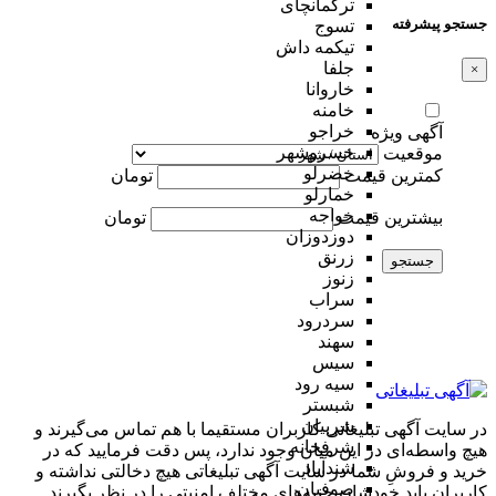
ترکمانچای
جستجو پیشرفته
تسوج
تیکمه داش
جلفا
×
خاروانا
خامنه
خراجو
آگهی ویژه
خسروشهر
موقعیت
خضرلو
کمترین قیمت
تومان
خمارلو
خواجه
بیشترین قیمت
تومان
دوزدوزان
زرنق
جستجو
زنوز
سراب
سردرود
سهند
سیس
سیه رود
شبستر
شربیان
در سایت آگهی تبلیغاتی کاربران مستقیما با هم تماس می‌گیرند و
شرفخانه
هیچ واسطه‌ای در این میان وجود ندارد، پس دقت فرمایید که در
شندآباد
خرید و فروشِ شما در سایت آگهی تبلیغاتی هیچ دخالتی نداشته و
صوفیان
کاربران باید خودشان جنبه‌های مختلف امنیتی را در نظر بگیرند.