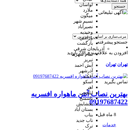
لواسان
جستجو
ملارد
میگون
نسیم شهر
نصیرآباد
وحیدیه
ورامین
جستجو پیشرفته
بازگشت
آذربایجان شرقی
افزودن به علاقه‌مندی
238 بازدید
تمام شهر‌ها
تبریز
تهران
تهران
آبش احمد
آذرشهر
آقکند
تماس بگیرید
اسکو
اهر
ایلخچی
بهترین نصاب آنتن ماهواره افسریه
باسمنج
09197687422
بخشایش
بستان آباد
8 ماه قبل
بناب
ناب جدید
خدمات
ترک