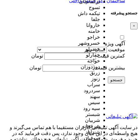
ساختمان
دکوراسیون داخلی
ترکمانچای
تسوج
جستجو پیشرفته
تیکمه داش
جلفا
خاروانا
×
خامنه
خراجو
خسروشهر
آگهی ویژه
خضرلو
موقعیت
خمارلو
کمترین قیمت
تومان
خواجه
دوزدوزان
بیشترین قیمت
تومان
زرنق
زنوز
جستجو
سراب
سردرود
سهند
سیس
سیه رود
شبستر
شربیان
شرفخانه
در سایت آگهی تبلیغاتی کاربران مستقیما با هم تماس می‌گیرند و
شندآباد
هیچ واسطه‌ای در این میان وجود ندارد، پس دقت فرمایید که در
صوفیان
خرید و فروشِ شما در سایت آگهی تبلیغاتی هیچ دخالتی نداشته و