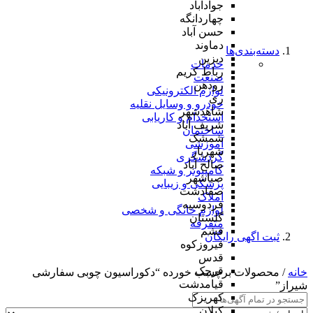
جوادآباد
چهاردانگه
حسن آباد
دماوند
دسته‌بندی‌ها
دیزین
خدمات
رباط کریم
صنعت
رودهن
لوازم الکترونیکی
ری
خودرو و وسایل نقلیه
شاهدشهر
استخدام و کاریابی
شریف آباد
ساختمان
شمشک
آموزشی
شهریار
گردشگری
صالح آباد
کامپیوتر و شبکه
صباشهر
پزشکی و زیبایی
صفادشت
املاک
فردوسیه
لوازم خانگی و شخصی
گلستان
متفرقه
فشم
ثبت اگهی رایگان
فیروزکوه
قدس
قرچک
خانه
/ محصولات برچسب خورده “دکوراسیون چوبی سفارشی
قیامدشت
شیراز”
کهریزک
کیلان