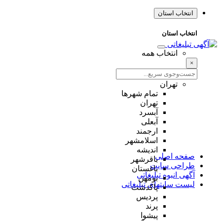
انتخاب استان
انتخاب استان
انتخاب همه
×
تهران
تمام شهر‌ها
تهران
آبسرد
آبعلی
ارجمند
اسلامشهر
اندیشه
صفحه اصلی
باقرشهر
طراحی سایت
باغستان
آگهی انبوه تبلیغاتی
بومهن
لیست سایتهای تبلیغاتی
پاکدشت
پردیس
پرند
پیشوا