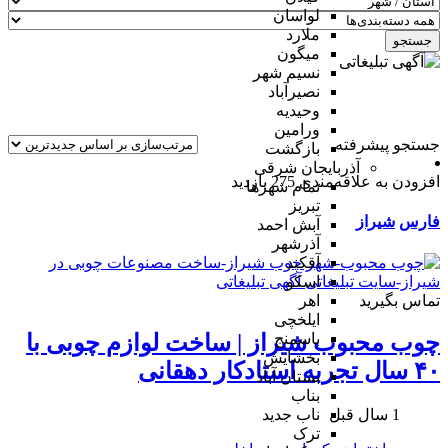
لواسان
ملارد
جستجو
میگون
نسیم شهر
نصیرآباد
وحیدیه
ورامین
جستجو پیشرفته
بازگشت
آذربایجان شرقی
افزودن به علاقه‌مندی
275 بازدید
تمام شهر‌ها
تبریز
فارس
شیراز
آبش احمد
آذرشهر
آقکند
اسکو
تماس بگیرید
اهر
ایلخچی
باسمنج
چوب محبوب شیراز | ساخت لوازم چوبی با
بخشایش
۴۰ سال تجربه استادکار دهقانی
بستان آباد
بناب
1 سال قبل
ناب جدید
ترک