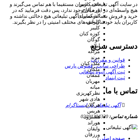
عجب شیر
در سایت آگهی تبلیغاتی کاربران مستقیما با هم تماس می‌گیرند و
قره آغاج
هیچ واسطه‌ای در این میان وجود ندارد، پس دقت فرمایید که در
کشکسرای
خرید و فروشِ شما در سایت آگهی تبلیغاتی هیچ دخالتی نداشته و
کلوانق
کاربران باید خودشان جنبه‌های مختلف امنیتی را در نظر بگیرند.
کلیبر
کوزه کنان
گوگان
دسترسی سریع
لیلان
مراغه
مرند
قوانین و مقررات
ملک کیان
طراحی سایت : ققنوس پارس
ملکان
ثبت آگهی انبوه تبلیغاتی
ممقان
ثبت اینماد
مهربان
میانه
تماس با ما
نظرکهریزی
هادی شهر
هرگلان
آگهی تبلیغاتی در اینستاگرام
هریس
شماره تماس:
02191304320
هشترود
هوراند
وایقان
ورزقان
صفحه اصلی