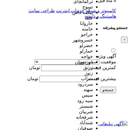
8 ماه قبل
ترکمانچای
تسوج
کامپیوتر و شبکه
خدمات اینترنت
طراحی سایت
تیکمه داش
هاستینگ و دامنه
جلفا
خاروانا
جستجو پیشرفته
خامنه
خراجو
×
خسروشهر
خضرلو
خمارلو
آگهی ویژه
خواجه
موقعیت
دوزدوزان
کمترین قیمت
تومان
زرنق
زنوز
بیشترین قیمت
تومان
سراب
سردرود
سهند
جستجو
سیس
سیه رود
شبستر
شربیان
شرفخانه
شندآباد
صوفیان