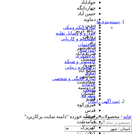
جوادآباد
چهاردانگه
حسن آباد
دماوند
دسته‌بندی‌ها
دیزین
لوازم الکترونیکی
رباط کریم
خودرو و وسایل نقلیه
رودهن
استخدام و کاریابی
ری
ساختمان
شاهدشهر
آموزشی
شریف آباد
گردشگری
شمشک
کامپیوتر و شبکه
شهریار
پزشکی و زیبایی
صالح آباد
املاک
صباشهر
لوازم خانگی و شخصی
صفادشت
خدمات
فردوسیه
صنعت
گلستان
متفرقه
فشم
ثبت اگهی رایگان
فیروزکوه
قدس
قرچک
خانه
/ محصولات برچسب خورده “دامنه سایت پرکاربرد”
قیامدشت
کهریزک
کیلان