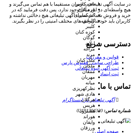
عجب شیر
در سایت آگهی تبلیغاتی کاربران مستقیما با هم تماس می‌گیرند و
قره آغاج
هیچ واسطه‌ای در این میان وجود ندارد، پس دقت فرمایید که در
کشکسرای
خرید و فروشِ شما در سایت آگهی تبلیغاتی هیچ دخالتی نداشته و
کلوانق
کاربران باید خودشان جنبه‌های مختلف امنیتی را در نظر بگیرند.
کلیبر
کوزه کنان
گوگان
دسترسی سریع
لیلان
مراغه
مرند
قوانین و مقررات
ملک کیان
طراحی سایت : ققنوس پارس
ملکان
ثبت آگهی انبوه تبلیغاتی
ممقان
ثبت اینماد
مهربان
میانه
تماس با ما
نظرکهریزی
هادی شهر
هرگلان
آگهی تبلیغاتی در اینستاگرام
هریس
شماره تماس:
02191304320
هشترود
هوراند
وایقان
ورزقان
صفحه اصلی