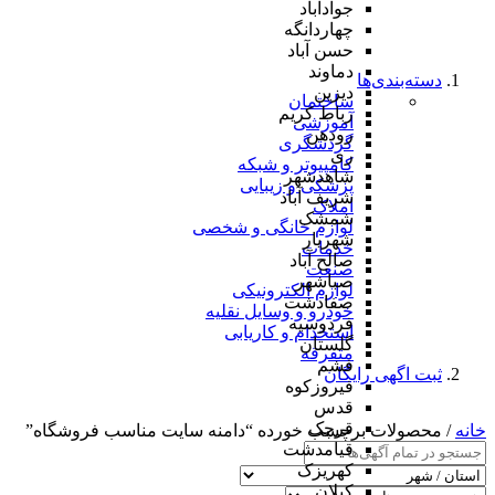
جوادآباد
چهاردانگه
حسن آباد
دماوند
دسته‌بندی‌ها
دیزین
ساختمان
رباط کریم
آموزشی
رودهن
گردشگری
ری
کامپیوتر و شبکه
شاهدشهر
پزشکی و زیبایی
شریف آباد
املاک
شمشک
لوازم خانگی و شخصی
شهریار
خدمات
صالح آباد
صنعت
صباشهر
لوازم الکترونیکی
صفادشت
خودرو و وسایل نقلیه
فردوسیه
استخدام و کاریابی
گلستان
متفرقه
فشم
ثبت اگهی رایگان
فیروزکوه
قدس
قرچک
خانه
/ محصولات برچسب خورده “دامنه سایت مناسب فروشگاه”
قیامدشت
کهریزک
کیلان