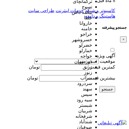
8 ماه قبل
ترکمانچای
تسوج
کامپیوتر و شبکه
خدمات اینترنت
طراحی سایت
تیکمه داش
هاستینگ و دامنه
جلفا
خاروانا
جستجو پیشرفته
خامنه
خراجو
×
خسروشهر
خضرلو
خمارلو
آگهی ویژه
خواجه
موقعیت
دوزدوزان
کمترین قیمت
تومان
زرنق
زنوز
بیشترین قیمت
تومان
سراب
سردرود
سهند
جستجو
سیس
سیه رود
شبستر
شربیان
شرفخانه
شندآباد
صوفیان