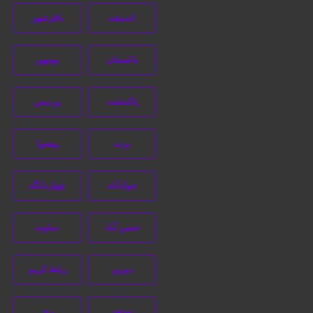
اندیشه
باقرشهر
خانه
/ محصولات برچسب خورده “دامنه سایت برای آموزش”
باغستان
بومهن
پاکدشت
پردیس
پرند
پیشوا
جوادآباد
چهاردانگه
جستجو
حسن آباد
دماوند
دیزین
رباط کریم
رودهن
ری