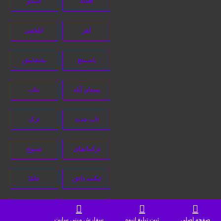
آقکند
اسکو
اهر
ایلخچی
دسترسی سریع
قوانین و مقررات
باسمنج
بخشایش
طراحی سایت : ققنوس پارس
ثبت آگهی انبوه تبلیغاتی
بستان آباد
بناب
ثبت اینماد
ناب جدید
ترک
تماس با ما
آگهی تبلیغاتی در اینستاگرام
ترکمانچای
تسوج
شماره تماس:
02191304320
تیکمه داش
جلفا
خاروانا
خامنه
صفحه اصلی
ثبت تبلیغ انبوه
سفارش مینی سایت