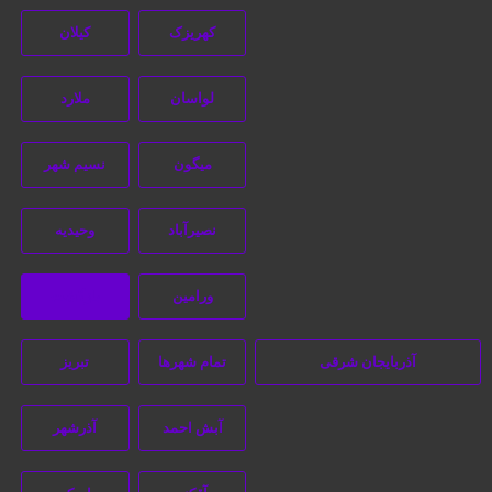
کهریزک
کیلان
لواسان
ملارد
میگون
نسیم شهر
نصیرآباد
وحیدیه
در سایت آگهی تبلیغاتی کاربران مستقیما با هم تماس می‌گیرند و هیچ
واسطه‌ای در این میان وجود ندارد، پس دقت فرمایید که در خرید و
فروشِ شما در سایت آگهی تبلیغاتی هیچ دخالتی نداشته و کاربران باید
ورامین
بازگشت
خودشان جنبه‌های مختلف امنیتی را در نظر بگیرند.
آذربایجان شرقی
تمام شهر‌ها
تبریز
آبش احمد
آذرشهر