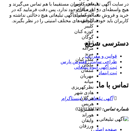
عجب شیر
در سایت آگهی تبلیغاتی کاربران مستقیما با هم تماس می‌گیرند و
قره آغاج
هیچ واسطه‌ای در این میان وجود ندارد، پس دقت فرمایید که در
کشکسرای
خرید و فروشِ شما در سایت آگهی تبلیغاتی هیچ دخالتی نداشته و
کلوانق
کاربران باید خودشان جنبه‌های مختلف امنیتی را در نظر بگیرند.
کلیبر
کوزه کنان
گوگان
دسترسی سریع
لیلان
مراغه
مرند
قوانین و مقررات
ملک کیان
طراحی سایت : ققنوس پارس
ملکان
ثبت آگهی انبوه تبلیغاتی
ممقان
ثبت اینماد
مهربان
میانه
تماس با ما
نظرکهریزی
هادی شهر
هرگلان
آگهی تبلیغاتی در اینستاگرام
هریس
شماره تماس:
02191304320
هشترود
هوراند
وایقان
ورزقان
صفحه اصلی