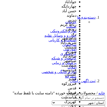
جوادآباد
چهاردانگه
حسن آباد
دماوند
دسته‌بندی‌ها
دیزین
خدمات
رباط کریم
صنعت
رودهن
لوازم الکترونیکی
ری
خودرو و وسایل نقلیه
شاهدشهر
استخدام و کاریابی
شریف آباد
ساختمان
شمشک
آموزشی
شهریار
گردشگری
صالح آباد
کامپیوتر و شبکه
صباشهر
پزشکی و زیبایی
صفادشت
املاک
فردوسیه
لوازم خانگی و شخصی
گلستان
متفرقه
فشم
ثبت اگهی رایگان
فیروزکوه
قدس
قرچک
خانه
/ محصولات برچسب خورده “دامنه سایت با تلفظ ساده”
قیامدشت
کهریزک
کیلان