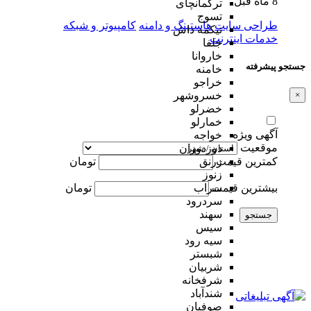
8 ماه قبل
ترکمانچای
تسوج
طراحی سایت
هاستینگ و دامنه
کامپیوتر و شبکه
تیکمه داش
خدمات اینترنت
جلفا
خاروانا
جستجو پیشرفته
خامنه
خراجو
×
خسروشهر
خضرلو
خمارلو
آگهی ویژه
خواجه
موقعیت
دوزدوزان
کمترین قیمت
تومان
زرنق
زنوز
بیشترین قیمت
تومان
سراب
سردرود
سهند
جستجو
سیس
سیه رود
شبستر
شربیان
شرفخانه
شندآباد
صوفیان