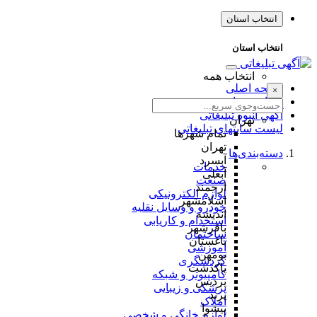
انتخاب استان
انتخاب استان
انتخاب همه
صفحه اصلی
×
طراحی سایت
آگهی انبوه تبلیغاتی
تهران
لیست سایتهای تبلیغاتی
تمام شهر‌ها
تهران
دسته‌بندی‌ها
آبسرد
خدمات
آبعلی
صنعت
ارجمند
لوازم الکترونیکی
اسلامشهر
خودرو و وسایل نقلیه
اندیشه
استخدام و کاریابی
باقرشهر
ساختمان
باغستان
آموزشی
بومهن
گردشگری
پاکدشت
کامپیوتر و شبکه
پردیس
پزشکی و زیبایی
پرند
املاک
پیشوا
لوازم خانگی و شخصی