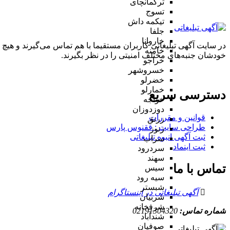
ترکمانچای
تسوج
تیکمه داش
جلفا
خاروانا
در سایت آگهی تبلیغاتی کاربران مستقیما با هم تماس می‌گیرند و هیچ 
خامنه
خودشان جنبه‌های مختلف امنیتی را در نظر بگیرند.
خراجو
خسروشهر
خضرلو
خمارلو
دسترسی سریع
خواجه
دوزدوزان
قوانین و مقررات
زرنق
طراحی سایت : ققنوس پارس
زنوز
ثبت آگهی انبوه تبلیغاتی
سراب
ثبت اینماد
سردرود
سهند
تماس با ما
سیس
سیه رود
شبستر
آگهی تبلیغاتی در اینستاگرام
شربیان
شرفخانه
شماره تماس:
02191304320
شندآباد
صوفیان