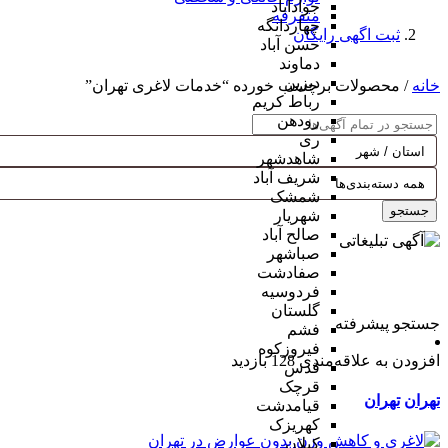
جوادآباد
متفرقه
چهاردانگه
ثبت اگهی رایگان
حسن آباد
دماوند
دیزین
خانه
/ محصولات برچسب خورده “خدمات لاغری تهران”
رباط کریم
رودهن
ری
شاهدشهر
شریف آباد
شمشک
جستجو
شهریار
صالح آباد
صباشهر
صفادشت
فردوسیه
گلستان
جستجو پیشرفته
فشم
فیروزکوه
افزودن به علاقه‌مندی
128 بازدید
قدس
قرچک
تهران
تهران
قیامدشت
کهریزک
کیلان