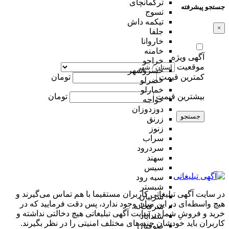
ترکمانچای
جستجو پیشرفته
تسوج
تیکمه داش
×
جلفا
خاروانا
خامنه
آگهی ویژه
خراجو
موقعیت
خسروشهر
کمترین قیمت
تومان
خضرلو
خمارلو
بیشترین قیمت
تومان
خواجه
دوزدوزان
جستجو
زرنق
زنوز
سراب
سردرود
سهند
سیس
سیه رود
شبستر
در سایت آگهی تبلیغاتی کاربران مستقیما با هم تماس می‌گیرند و
شربیان
هیچ واسطه‌ای در این میان وجود ندارد، پس دقت فرمایید که در
شرفخانه
خرید و فروشِ شما در سایت آگهی تبلیغاتی هیچ دخالتی نداشته و
شندآباد
کاربران باید خودشان جنبه‌های مختلف امنیتی را در نظر بگیرند.
صوفیان