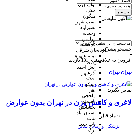
لواسان
ملارد
جستجو
میگون
نسیم شهر
نصیرآباد
وحیدیه
ورامین
بازگشت
جستجو پیشرفته
آذربایجان شرقی
تمام شهر‌ها
افزودن به علاقه‌مندی
131 بازدید
تبریز
آبش احمد
تهران
تهران
آذرشهر
آقکند
اسکو
تماس بگیرید
اهر
ایلخچی
باسمنج
لاغری و کاهش وزن در تهران بدون عوارض
بخشایش
بستان آباد
6 ماه قبل
بناب
ناب جدید
پزشکی و زیبایی
سایر
ترک