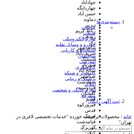
جوادآباد
چهاردانگه
حسن آباد
دماوند
دسته‌بندی‌ها
دیزین
خدمات
رباط کریم
صنعت
رودهن
لوازم الکترونیکی
ری
خودرو و وسایل نقلیه
شاهدشهر
استخدام و کاریابی
شریف آباد
ساختمان
شمشک
آموزشی
شهریار
گردشگری
صالح آباد
کامپیوتر و شبکه
صباشهر
پزشکی و زیبایی
صفادشت
املاک
فردوسیه
لوازم خانگی و شخصی
گلستان
متفرقه
فشم
ثبت اگهی رایگان
فیروزکوه
قدس
قرچک
خانه
/ محصولات برچسب خورده “خدمات تخصصی لاغری در
قیامدشت
تهران”
کهریزک
کیلان