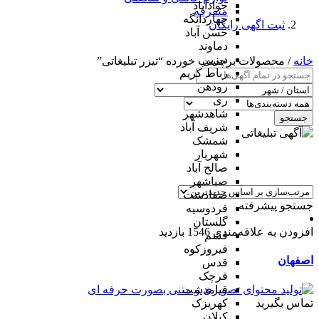
جوادآباد
متفرقه
چهاردانگه
ثبت اگهی رایگان
حسن آباد
دماوند
دیزین
خانه
/ محصولات برچسب خورده “تیزر تبلیغاتی”
رباط کریم
رودهن
ری
شاهدشهر
جستجو
شریف آباد
شمشک
شهریار
صالح آباد
صباشهر
صفادشت
جستجو پیشرفته
فردوسیه
گلستان
افزودن به علاقه‌مندی
1546 بازدید
فشم
فیروزکوه
اصفهان
قدس
قرچک
قیامدشت
تماس بگیرید
کهریزک
کیلان