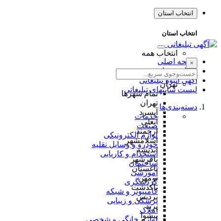
انتخاب استان
انتخاب استان
انتخاب همه
صفحه اصلی
×
طراحی سایت
آگهی انبوه تبلیغاتی
تهران
لیست سایتهای تبلیغاتی
تمام شهر‌ها
تهران
دسته‌بندی‌ها
آبسرد
خدمات
آبعلی
صنعت
ارجمند
لوازم الکترونیکی
اسلامشهر
خودرو و وسایل نقلیه
اندیشه
استخدام و کاریابی
باقرشهر
ساختمان
باغستان
آموزشی
بومهن
گردشگری
پاکدشت
کامپیوتر و شبکه
پردیس
پزشکی و زیبایی
پرند
املاک
پیشوا
لوازم خانگی و شخصی