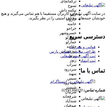
ترکمانچای
تسوج
تیکمه داش
در سایت آگهی تبلیغاتی کاربران مستقیما با هم تماس می‌گیرند و هیچ 
جلفا
خودشان جنبه‌های مختلف امنیتی را در نظر بگیرند.
خاروانا
خامنه
خراجو
خسروشهر
دسترسی سریع
خضرلو
خمارلو
خواجه
قوانین و مقررات
دوزدوزان
طراحی سایت : ققنوس پارس
زرنق
ثبت آگهی انبوه تبلیغاتی
زنوز
ثبت اینماد
سراب
سردرود
تماس با ما
سهند
سیس
آگهی تبلیغاتی در اینستاگرام
سیه رود
شبستر
شماره تماس:
02191304320
شربیان
شرفخانه
شندآباد
صوفیان
صفحه اصلی