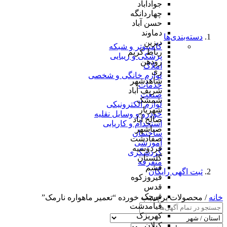
جوادآباد
چهاردانگه
حسن آباد
دماوند
دسته‌بندی‌ها
دیزین
کامپیوتر و شبکه
رباط کریم
پزشکی و زیبایی
رودهن
املاک
ری
لوازم خانگی و شخصی
شاهدشهر
خدمات
شریف آباد
صنعت
شمشک
لوازم الکترونیکی
شهریار
خودرو و وسایل نقلیه
صالح آباد
استخدام و کاریابی
صباشهر
ساختمان
صفادشت
آموزشی
فردوسیه
گردشگری
گلستان
متفرقه
فشم
ثبت اگهی رایگان
فیروزکوه
قدس
قرچک
خانه
/ محصولات برچسب خورده “تعمیر ماهواره نارمک”
قیامدشت
کهریزک
کیلان