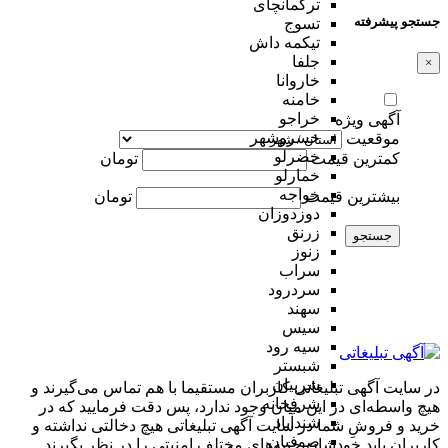
ترکمانچای
جستجو پیشرفته
تسوج
تیکمه داش
جلفا
×
خاروانا
خامنه
خراجو
آگهی ویژه
خسروشهر
موقعیت
خضرلو
کمترین قیمت
تومان
خمارلو
خواجه
بیشترین قیمت
تومان
دوزدوزان
زرنق
جستجو
زنوز
سراب
سردرود
سهند
سیس
سیه رود
شبستر
شربیان
در سایت آگهی تبلیغاتی کاربران مستقیما با هم تماس می‌گیرند و
شرفخانه
هیچ واسطه‌ای در این میان وجود ندارد، پس دقت فرمایید که در
شندآباد
خرید و فروشِ شما در سایت آگهی تبلیغاتی هیچ دخالتی نداشته و
صوفیان
کاربران باید خودشان جنبه‌های مختلف امنیتی را در نظر بگیرند.