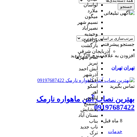
لواسان
جستجو
ملارد
میگون
نسیم شهر
نصیرآباد
وحیدیه
ورامین
جستجو پیشرفته
بازگشت
آذربایجان شرقی
افزودن به علاقه‌مندی
228 بازدید
تمام شهر‌ها
تبریز
تهران
تهران
آبش احمد
آذرشهر
آقکند
تماس بگیرید
اسکو
اهر
ایلخچی
بهترین نصاب آنتن ماهواره نارمک
باسمنج
09197687422
بخشایش
بستان آباد
8 ماه قبل
بناب
ناب جدید
خدمات
ترک