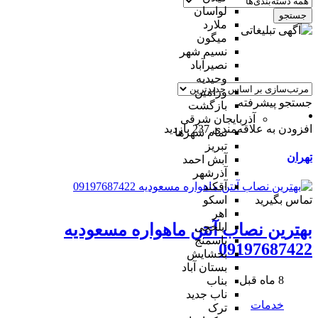
لواسان
جستجو
ملارد
میگون
نسیم شهر
نصیرآباد
وحیدیه
ورامین
جستجو پیشرفته
بازگشت
آذربایجان شرقی
افزودن به علاقه‌مندی
237 بازدید
تمام شهر‌ها
تبریز
تهران
آبش احمد
آذرشهر
آقکند
تماس بگیرید
اسکو
اهر
ایلخچی
بهترین نصاب آنتن ماهواره مسعودیه
باسمنج
09197687422
بخشایش
بستان آباد
8 ماه قبل
بناب
ناب جدید
خدمات
ترک