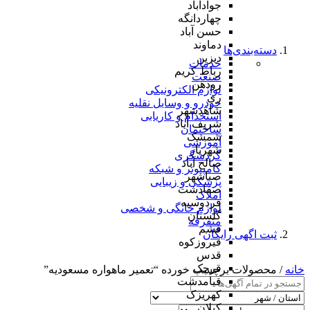
جوادآباد
چهاردانگه
حسن آباد
دماوند
دسته‌بندی‌ها
دیزین
خدمات
رباط کریم
صنعت
رودهن
لوازم الکترونیکی
ری
خودرو و وسایل نقلیه
شاهدشهر
استخدام و کاریابی
شریف آباد
ساختمان
شمشک
آموزشی
شهریار
گردشگری
صالح آباد
کامپیوتر و شبکه
صباشهر
پزشکی و زیبایی
صفادشت
املاک
فردوسیه
لوازم خانگی و شخصی
گلستان
متفرقه
فشم
ثبت اگهی رایگان
فیروزکوه
قدس
قرچک
خانه
/ محصولات برچسب خورده “تعمیر ماهواره مسعودیه”
قیامدشت
کهریزک
کیلان