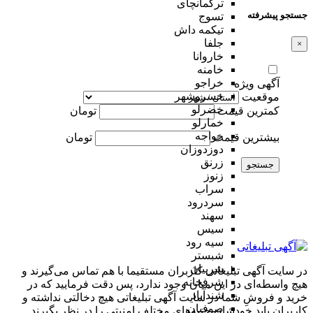
ترکمانچای
جستجو پیشرفته
تسوج
تیکمه داش
جلفا
×
خاروانا
خامنه
خراجو
آگهی ویژه
خسروشهر
موقعیت
خضرلو
کمترین قیمت
تومان
خمارلو
خواجه
بیشترین قیمت
تومان
دوزدوزان
زرنق
جستجو
زنوز
سراب
سردرود
سهند
سیس
سیه رود
شبستر
شربیان
در سایت آگهی تبلیغاتی کاربران مستقیما با هم تماس می‌گیرند و
شرفخانه
هیچ واسطه‌ای در این میان وجود ندارد، پس دقت فرمایید که در
شندآباد
خرید و فروشِ شما در سایت آگهی تبلیغاتی هیچ دخالتی نداشته و
صوفیان
کاربران باید خودشان جنبه‌های مختلف امنیتی را در نظر بگیرند.