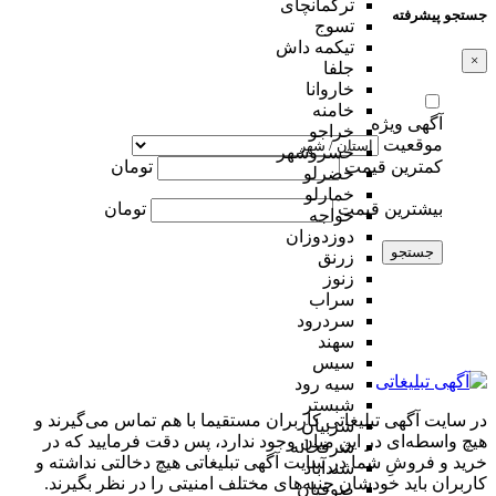
ترکمانچای
جستجو پیشرفته
تسوج
تیکمه داش
×
جلفا
خاروانا
خامنه
آگهی ویژه
خراجو
موقعیت
خسروشهر
کمترین قیمت
تومان
خضرلو
خمارلو
بیشترین قیمت
تومان
خواجه
دوزدوزان
جستجو
زرنق
زنوز
سراب
سردرود
سهند
سیس
سیه رود
شبستر
در سایت آگهی تبلیغاتی کاربران مستقیما با هم تماس می‌گیرند و
شربیان
هیچ واسطه‌ای در این میان وجود ندارد، پس دقت فرمایید که در
شرفخانه
خرید و فروشِ شما در سایت آگهی تبلیغاتی هیچ دخالتی نداشته و
شندآباد
کاربران باید خودشان جنبه‌های مختلف امنیتی را در نظر بگیرند.
صوفیان