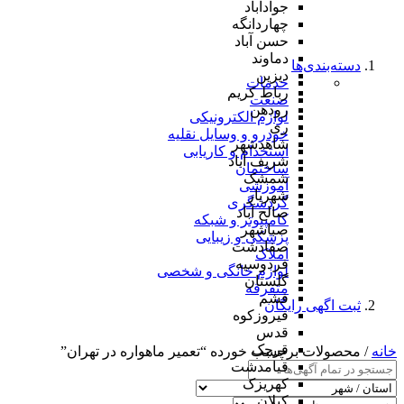
جوادآباد
چهاردانگه
حسن آباد
دماوند
دسته‌بندی‌ها
دیزین
خدمات
رباط کریم
صنعت
رودهن
لوازم الکترونیکی
ری
خودرو و وسایل نقلیه
شاهدشهر
استخدام و کاریابی
شریف آباد
ساختمان
شمشک
آموزشی
شهریار
گردشگری
صالح آباد
کامپیوتر و شبکه
صباشهر
پزشکی و زیبایی
صفادشت
املاک
فردوسیه
لوازم خانگی و شخصی
گلستان
متفرقه
فشم
ثبت اگهی رایگان
فیروزکوه
قدس
قرچک
خانه
/ محصولات برچسب خورده “تعمیر ماهواره در تهران”
قیامدشت
کهریزک
کیلان