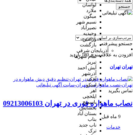
لواسان
جستجو
ملارد
میگون
نسیم شهر
نصیرآباد
وحیدیه
ورامین
جستجو پیشرفته
بازگشت
آذربایجان شرقی
افزودن به علاقه‌مندی
180 بازدید
تمام شهر‌ها
تبریز
تهران
تهران
آبش احمد
آذرشهر
آقکند
اسکو
تماس بگیرید
اهر
ایلخچی
باسمنج
نصاب ماهواره فوری در تهران 09213006103
بخشایش
بستان آباد
9 ماه قبل
بناب
ناب جدید
خدمات
ترک