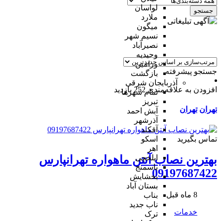
لواسان
جستجو
ملارد
میگون
نسیم شهر
نصیرآباد
وحیدیه
ورامین
جستجو پیشرفته
بازگشت
آذربایجان شرقی
افزودن به علاقه‌مندی
252 بازدید
تمام شهر‌ها
تبریز
تهران
تهران
آبش احمد
آذرشهر
آقکند
تماس بگیرید
اسکو
اهر
ایلخچی
بهترین نصاب آنتن ماهواره تهرانپارس
باسمنج
09197687422
بخشایش
بستان آباد
8 ماه قبل
بناب
ناب جدید
خدمات
ترک