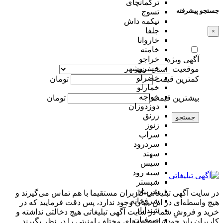
ترکمانچای
جستجو پیشرفته
تسوج
تیکمه داش
جلفا
×
خاروانا
خامنه
خراجو
آگهی ویژه
خسروشهر
موقعیت
خضرلو
کمترین قیمت
تومان
خمارلو
خواجه
بیشترین قیمت
تومان
دوزدوزان
زرنق
جستجو
زنوز
سراب
سردرود
سهند
سیس
سیه رود
شبستر
شربیان
در سایت آگهی تبلیغاتی کاربران مستقیما با هم تماس می‌گیرند و
شرفخانه
هیچ واسطه‌ای در این میان وجود ندارد، پس دقت فرمایید که در
شندآباد
خرید و فروشِ شما در سایت آگهی تبلیغاتی هیچ دخالتی نداشته و
صوفیان
کاربران باید خودشان جنبه‌های مختلف امنیتی را در نظر بگیرند.