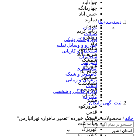
جوادآباد
چهاردانگه
حسن آباد
دماوند
دسته‌بندی‌ها
دیزین
خدمات
رباط کریم
صنعت
رودهن
لوازم الکترونیکی
ری
خودرو و وسایل نقلیه
شاهدشهر
استخدام و کاریابی
شریف آباد
ساختمان
شمشک
آموزشی
شهریار
گردشگری
صالح آباد
کامپیوتر و شبکه
صباشهر
پزشکی و زیبایی
صفادشت
املاک
فردوسیه
لوازم خانگی و شخصی
گلستان
متفرقه
فشم
ثبت اگهی رایگان
فیروزکوه
قدس
قرچک
خانه
/ محصولات برچسب خورده “تعمیر ماهواره تهرانپارس”
قیامدشت
کهریزک
کیلان