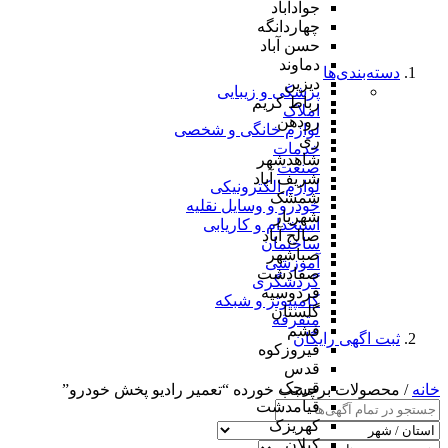
جوادآباد
چهاردانگه
حسن آباد
دماوند
دسته‌بندی‌ها
دیزین
پزشکی و زیبایی
رباط کریم
املاک
رودهن
لوازم خانگی و شخصی
ری
خدمات
شاهدشهر
صنعت
شریف آباد
لوازم الکترونیکی
شمشک
خودرو و وسایل نقلیه
شهریار
استخدام و کاریابی
صالح آباد
ساختمان
صباشهر
آموزشی
صفادشت
گردشگری
فردوسیه
کامپیوتر و شبکه
گلستان
متفرقه
فشم
ثبت اگهی رایگان
فیروزکوه
قدس
قرچک
خانه
/ محصولات برچسب خورده “تعمیر رادیو پخش خودرو”
قیامدشت
کهریزک
کیلان