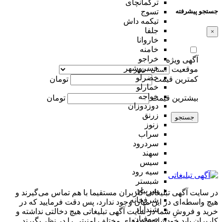
ترکمانچای
جستجو پیشرفته
تسوج
تیکمه داش
جلفا
×
خاروانا
خامنه
خراجو
آگهی ویژه
خسروشهر
موقعیت
خضرلو
کمترین قیمت
تومان
خمارلو
خواجه
بیشترین قیمت
تومان
دوزدوزان
زرنق
جستجو
زنوز
سراب
سردرود
سهند
سیس
سیه رود
شبستر
شربیان
در سایت آگهی تبلیغاتی کاربران مستقیما با هم تماس می‌گیرند و
شرفخانه
هیچ واسطه‌ای در این میان وجود ندارد، پس دقت فرمایید که در
شندآباد
خرید و فروشِ شما در سایت آگهی تبلیغاتی هیچ دخالتی نداشته و
صوفیان
کاربران باید خودشان جنبه‌های مختلف امنیتی را در نظر بگیرند.