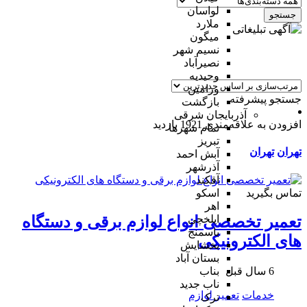
لواسان
جستجو
ملارد
میگون
نسیم شهر
نصیرآباد
وحیدیه
ورامین
جستجو پیشرفته
بازگشت
آذربایجان شرقی
افزودن به علاقه‌مندی
1921 بازدید
تمام شهر‌ها
تبریز
تهران
تهران
آبش احمد
آذرشهر
آقکند
تماس بگیرید
اسکو
اهر
ایلخچی
تعمیر تخصصی انواع لوازم برقی و دستگاه
باسمنج
های الکترونیکی
بخشایش
بستان آباد
6 سال قبل
بناب
ناب جدید
خدمات
تعمیر لوازم
ترک