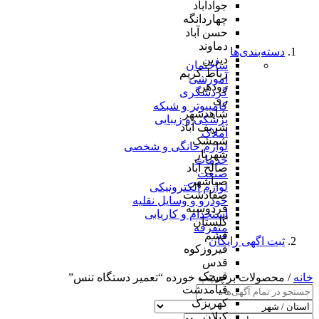
جوادآباد
چهاردانگه
حسن آباد
دماوند
دسته‌بندی‌ها
دیزین
ساختمان
رباط کریم
آموزشی
رودهن
گردشگری
ری
کامپیوتر و شبکه
شاهدشهر
پزشکی و زیبایی
شریف آباد
املاک
شمشک
لوازم خانگی و شخصی
شهریار
خدمات
صالح آباد
صنعت
صباشهر
لوازم الکترونیکی
صفادشت
خودرو و وسایل نقلیه
فردوسیه
استخدام و کاریابی
گلستان
متفرقه
فشم
ثبت اگهی رایگان
فیروزکوه
قدس
قرچک
خانه
/ محصولات برچسب خورده “تعمیر دستگاه تنس”
قیامدشت
کهریزک
کیلان