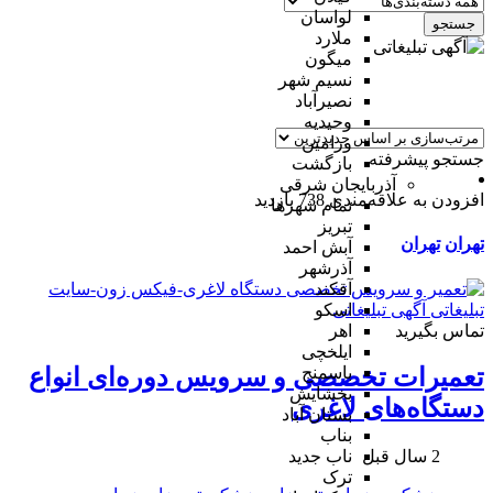
لواسان
جستجو
ملارد
میگون
نسیم شهر
نصیرآباد
وحیدیه
ورامین
جستجو پیشرفته
بازگشت
آذربایجان شرقی
افزودن به علاقه‌مندی
738 بازدید
تمام شهر‌ها
تبریز
تهران
تهران
آبش احمد
آذرشهر
آقکند
اسکو
تماس بگیرید
اهر
ایلخچی
باسمنج
تعمیرات تخصصی و سرویس دوره‌ای انواع
بخشایش
دستگاه‌های لاغری
بستان آباد
بناب
2 سال قبل
ناب جدید
ترک