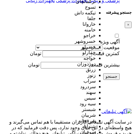
پزشکی و زیبایی
تجهیزات پزشکی
تجهیزات زیبایی
ترکمانچای
تسوج
جستجو پیشرفته
تیکمه داش
جلفا
خاروانا
×
خامنه
خراجو
خسروشهر
آگهی ویژه
خضرلو
موقعیت
خمارلو
کمترین قیمت
تومان
خواجه
دوزدوزان
بیشترین قیمت
تومان
زرنق
زنوز
جستجو
سراب
سردرود
سهند
سیس
سیه رود
شبستر
شربیان
شرفخانه
در سایت آگهی تبلیغاتی کاربران مستقیما با هم تماس می‌گیرند و
شندآباد
هیچ واسطه‌ای در این میان وجود ندارد، پس دقت فرمایید که در
صوفیان
خرید و فروشِ شما در سایت آگهی تبلیغاتی هیچ دخالتی نداشته و