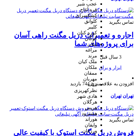
عجب شیر
قره آغاج
کشکسرای
کلوانق
تماس بگیرید
کلیبر
کوزه کنان
اجاره و تعمیرات دریل مگنت راهی آسان
گوگان
برای پروژه‌های شما
لیلان
مراغه
مرند
3 سال قبل
ملک کیان
ملکان
ابزار و یراق
ممقان
مهربان
افزودن به علاقه‌مندی
744 بازدید
میانه
نظرکهریزی
تهران
تهران
هادی شهر
هرگلان
هریس
هشترود
هوراند
تماس بگیرید
وایقان
ورزقان
فروش دریل مگنت استوک با کیفیت عالی