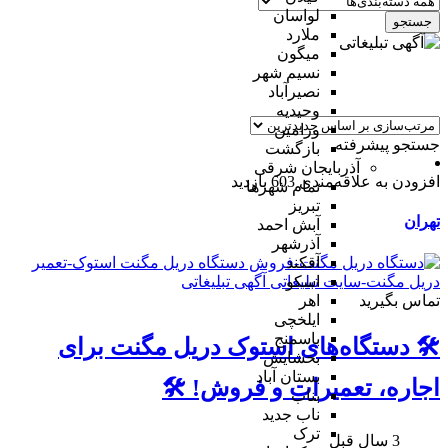
لواسان
جستجو
ملارد
میگون
نسیم شهر
نصیرآباد
وحیدیه
ورامین
جستجو پیشرفته
بازگشت
آذربایجان شرقی
افزودن به علاقه‌مندی
603 بازدید
تمام شهر‌ها
تبریز
تهران
آبش احمد
آذرشهر
آقکند
اسکو
تماس بگیرید
اهر
ایلخچی
باسمنج
🛠️ دستگاه‌های استوک دریل مگنت برای
بخشایش
بستان آباد
اجاره، تعمیرات و فروش! 🛠️
بناب
ناب جدید
ترک
3 سال قبل