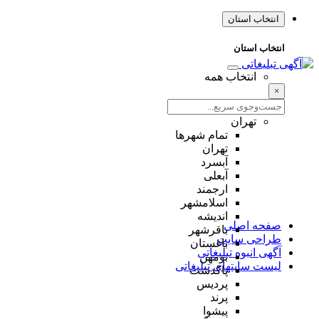
انتخاب استان
انتخاب استان
انتخاب همه
×
تهران
تمام شهر‌ها
تهران
آبسرد
آبعلی
ارجمند
اسلامشهر
اندیشه
صفحه اصلی
باقرشهر
طراحی سایت
باغستان
آگهی انبوه تبلیغاتی
بومهن
لیست سایتهای تبلیغاتی
پاکدشت
پردیس
پرند
پیشوا