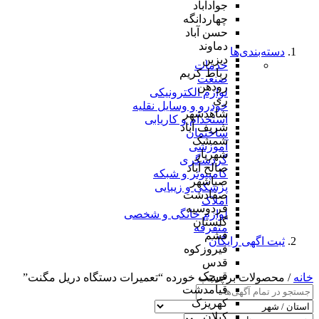
جوادآباد
چهاردانگه
حسن آباد
دماوند
دسته‌بندی‌ها
دیزین
خدمات
رباط کریم
صنعت
رودهن
لوازم الکترونیکی
ری
خودرو و وسایل نقلیه
شاهدشهر
استخدام و کاریابی
شریف آباد
ساختمان
شمشک
آموزشی
شهریار
گردشگری
صالح آباد
کامپیوتر و شبکه
صباشهر
پزشکی و زیبایی
صفادشت
املاک
فردوسیه
لوازم خانگی و شخصی
گلستان
متفرقه
فشم
ثبت اگهی رایگان
فیروزکوه
قدس
قرچک
خانه
/ محصولات برچسب خورده “تعمیرات دستگاه دریل مگنت”
قیامدشت
کهریزک
کیلان