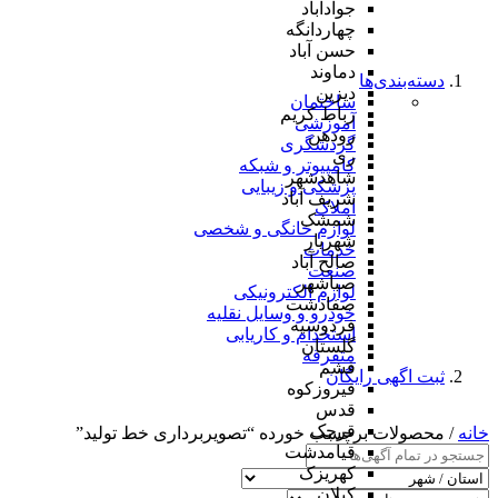
جوادآباد
چهاردانگه
حسن آباد
دماوند
دسته‌بندی‌ها
دیزین
ساختمان
رباط کریم
آموزشی
رودهن
گردشگری
ری
کامپیوتر و شبکه
شاهدشهر
پزشکی و زیبایی
شریف آباد
املاک
شمشک
لوازم خانگی و شخصی
شهریار
خدمات
صالح آباد
صنعت
صباشهر
لوازم الکترونیکی
صفادشت
خودرو و وسایل نقلیه
فردوسیه
استخدام و کاریابی
گلستان
متفرقه
فشم
ثبت اگهی رایگان
فیروزکوه
قدس
قرچک
خانه
/ محصولات برچسب خورده “تصویربرداری خط تولید”
قیامدشت
کهریزک
کیلان