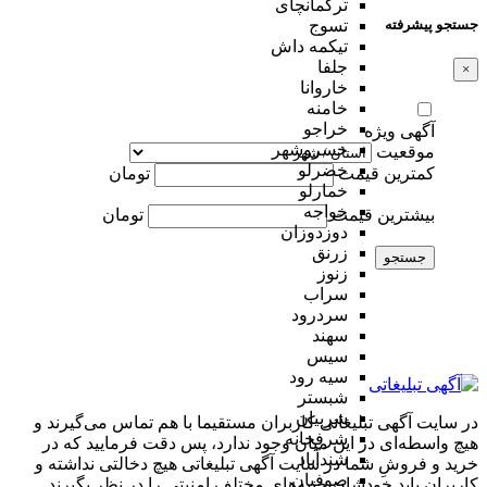
ترکمانچای
جستجو پیشرفته
تسوج
تیکمه داش
جلفا
×
خاروانا
خامنه
خراجو
آگهی ویژه
خسروشهر
موقعیت
خضرلو
کمترین قیمت
تومان
خمارلو
خواجه
بیشترین قیمت
تومان
دوزدوزان
زرنق
جستجو
زنوز
سراب
سردرود
سهند
سیس
سیه رود
شبستر
شربیان
در سایت آگهی تبلیغاتی کاربران مستقیما با هم تماس می‌گیرند و
شرفخانه
هیچ واسطه‌ای در این میان وجود ندارد، پس دقت فرمایید که در
شندآباد
خرید و فروشِ شما در سایت آگهی تبلیغاتی هیچ دخالتی نداشته و
صوفیان
کاربران باید خودشان جنبه‌های مختلف امنیتی را در نظر بگیرند.