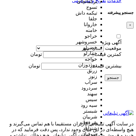
خدمات
تفریح و سرگرمی
ترکمانچای
تسوج
جستجو پیشرفته
تیکمه داش
جلفا
خاروانا
×
خامنه
خراجو
خسروشهر
آگهی ویژه
خضرلو
موقعیت
خمارلو
کمترین قیمت
تومان
خواجه
دوزدوزان
بیشترین قیمت
تومان
زرنق
زنوز
جستجو
سراب
سردرود
سهند
سیس
سیه رود
شبستر
شربیان
شرفخانه
در سایت آگهی تبلیغاتی کاربران مستقیما با هم تماس می‌گیرند و
شندآباد
هیچ واسطه‌ای در این میان وجود ندارد، پس دقت فرمایید که در
صوفیان
خرید و فروشِ شما در سایت آگهی تبلیغاتی هیچ دخالتی نداشته و