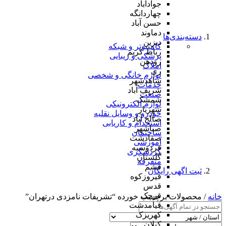
جوادآباد
چهاردانگه
حسن آباد
دماوند
دسته‌بندی‌ها
دیزین
کامپیوتر و شبکه
رباط کریم
پزشکی و زیبایی
رودهن
املاک
ری
لوازم خانگی و شخصی
شاهدشهر
خدمات
شریف آباد
صنعت
شمشک
لوازم الکترونیکی
شهریار
خودرو و وسایل نقلیه
صالح آباد
استخدام و کاریابی
صباشهر
ساختمان
صفادشت
آموزشی
فردوسیه
گردشگری
گلستان
متفرقه
فشم
ثبت اگهی رایگان
فیروزکوه
قدس
قرچک
خانه
/ محصولات برچسب خورده “تشریفات نامزدی درتهران”
قیامدشت
کهریزک
کیلان