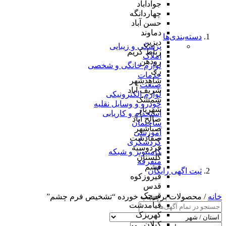
جوادآباد
چهاردانگه
حسن آباد
دماوند
دسته‌بندی‌ها
دیزین
پزشکی و زیبایی
رباط کریم
املاک
رودهن
لوازم خانگی و شخصی
ری
خدمات
شاهدشهر
صنعت
شریف آباد
لوازم الکترونیکی
شمشک
خودرو و وسایل نقلیه
شهریار
استخدام و کاریابی
صالح آباد
ساختمان
صباشهر
آموزشی
صفادشت
گردشگری
فردوسیه
کامپیوتر و شبکه
گلستان
متفرقه
فشم
ثبت اگهی رایگان
فیروزکوه
قدس
قرچک
خانه
/ محصولات برچسب خورده “تشخیص فرم چشم”
قیامدشت
کهریزک
کیلان