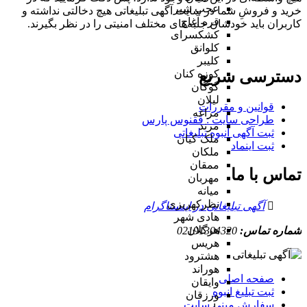
عجب شیر
خرید و فروشِ شما در سایت آگهی تبلیغاتی هیچ دخالتی نداشته و
قره آغاج
کاربران باید خودشان جنبه‌های مختلف امنیتی را در نظر بگیرند.
کشکسرای
کلوانق
کلیبر
دسترسی سریع
کوزه کنان
گوگان
لیلان
قوانین و مقررات
مراغه
طراحی سایت : ققنوس پارس
مرند
ثبت آگهی انبوه تبلیغاتی
ملک کیان
ثبت اینماد
ملکان
ممقان
تماس با ما
مهربان
میانه
نظرکهریزی
آگهی تبلیغاتی در اینستاگرام
هادی شهر
هرگلان
شماره تماس:
02191304320
هریس
هشترود
هوراند
صفحه اصلی
وایقان
ثبت تبلیغ انبوه
ورزقان
سفارش مینی سایت