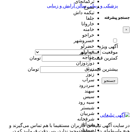
ترکمانچای
پزشکی و زیبایی
سالن آرایش و زیبایی
تسوج
تیکمه داش
جستجو پیشرفته
جلفا
خاروانا
خامنه
×
خراجو
خسروشهر
خضرلو
آگهی ویژه
خمارلو
موقعیت
خواجه
کمترین قیمت
تومان
دوزدوزان
زرنق
بیشترین قیمت
تومان
زنوز
سراب
جستجو
سردرود
سهند
سیس
سیه رود
شبستر
شربیان
شرفخانه
شندآباد
در سایت آگهی تبلیغاتی کاربران مستقیما با هم تماس می‌گیرند و
صوفیان
هیچ واسطه‌ای در این میان وجود ندارد، پس دقت فرمایید که در