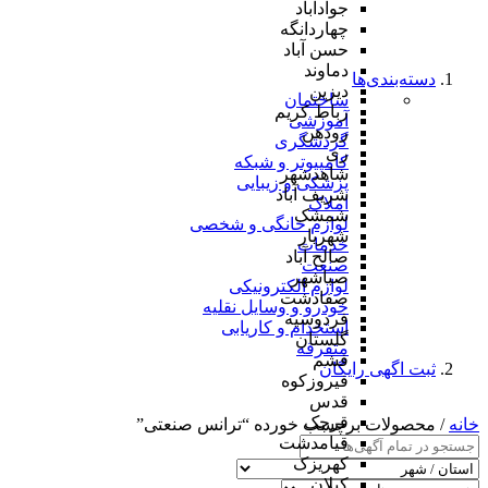
جوادآباد
چهاردانگه
حسن آباد
دماوند
دسته‌بندی‌ها
دیزین
ساختمان
رباط کریم
آموزشی
رودهن
گردشگری
ری
کامپیوتر و شبکه
شاهدشهر
پزشکی و زیبایی
شریف آباد
املاک
شمشک
لوازم خانگی و شخصی
شهریار
خدمات
صالح آباد
صنعت
صباشهر
لوازم الکترونیکی
صفادشت
خودرو و وسایل نقلیه
فردوسیه
استخدام و کاریابی
گلستان
متفرقه
فشم
ثبت اگهی رایگان
فیروزکوه
قدس
قرچک
خانه
/ محصولات برچسب خورده “ترانس صنعتی”
قیامدشت
کهریزک
کیلان