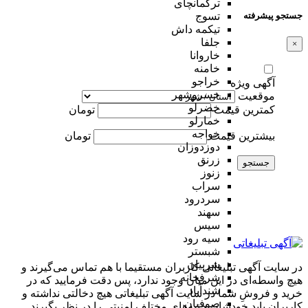
ترکمانچای
جستجو پیشرفته
تسوج
تیکمه داش
جلفا
×
خاروانا
خامنه
خراجو
آگهی ویژه
خسروشهر
موقعیت
خضرلو
کمترین قیمت
تومان
خمارلو
خواجه
بیشترین قیمت
تومان
دوزدوزان
زرنق
جستجو
زنوز
سراب
سردرود
سهند
سیس
سیه رود
شبستر
شربیان
در سایت آگهی تبلیغاتی کاربران مستقیما با هم تماس می‌گیرند و
شرفخانه
هیچ واسطه‌ای در این میان وجود ندارد، پس دقت فرمایید که در
شندآباد
خرید و فروشِ شما در سایت آگهی تبلیغاتی هیچ دخالتی نداشته و
صوفیان
کاربران باید خودشان جنبه‌های مختلف امنیتی را در نظر بگیرند.