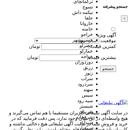
ترکمانچای
جستجو پیشرفته
تسوج
تیکمه داش
جلفا
×
خاروانا
خامنه
خراجو
آگهی ویژه
خسروشهر
موقعیت
خضرلو
کمترین قیمت
تومان
خمارلو
خواجه
بیشترین قیمت
تومان
دوزدوزان
زرنق
جستجو
زنوز
سراب
سردرود
سهند
سیس
سیه رود
شبستر
شربیان
در سایت آگهی تبلیغاتی کاربران مستقیما با هم تماس می‌گیرند و
شرفخانه
هیچ واسطه‌ای در این میان وجود ندارد، پس دقت فرمایید که در
شندآباد
خرید و فروشِ شما در سایت آگهی تبلیغاتی هیچ دخالتی نداشته و
صوفیان
کاربران باید خودشان جنبه‌های مختلف امنیتی را در نظر بگیرند.