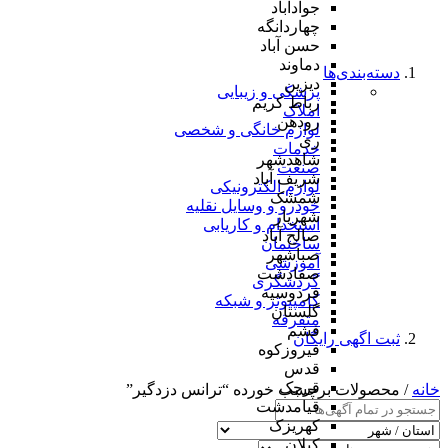
جوادآباد
چهاردانگه
حسن آباد
دماوند
دسته‌بندی‌ها
دیزین
پزشکی و زیبایی
رباط کریم
املاک
رودهن
لوازم خانگی و شخصی
ری
خدمات
شاهدشهر
صنعت
شریف آباد
لوازم الکترونیکی
شمشک
خودرو و وسایل نقلیه
شهریار
استخدام و کاریابی
صالح آباد
ساختمان
صباشهر
آموزشی
صفادشت
گردشگری
فردوسیه
کامپیوتر و شبکه
گلستان
متفرقه
فشم
ثبت اگهی رایگان
فیروزکوه
قدس
قرچک
خانه
/ محصولات برچسب خورده “ترانس دزدگیر”
قیامدشت
کهریزک
کیلان