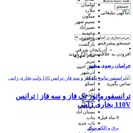
لواسان
جستجو
ملارد
میگون
نسیم شهر
نصیرآباد
وحیدیه
ورامین
جستجو پیشرفته
بازگشت
آذربایجان شرقی
افزودن به علاقه‌مندی
135 بازدید
تمام شهر‌ها
تبریز
خراسان رضوی
مشهد
آبش احمد
آذرشهر
آقکند
تماس بگیرید
اسکو
اهر
ایلخچی
ترانسفورماتور تک فاز و سه فاز | ترانس
باسمنج
110V بخاری ژاپنی
بخشایش
بستان آباد
8 ماه قبل
بناب
ناب جدید
برق و الکترونیک
ترک