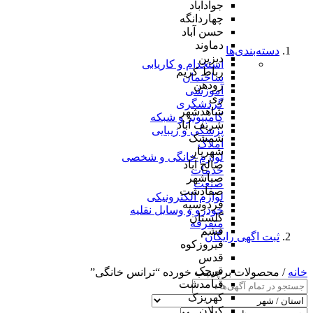
جوادآباد
چهاردانگه
حسن آباد
دماوند
دسته‌بندی‌ها
دیزین
استخدام و کاریابی
رباط کریم
ساختمان
رودهن
آموزشی
ری
گردشگری
شاهدشهر
کامپیوتر و شبکه
شریف آباد
پزشکی و زیبایی
شمشک
املاک
شهریار
لوازم خانگی و شخصی
صالح آباد
خدمات
صباشهر
صنعت
صفادشت
لوازم الکترونیکی
فردوسیه
خودرو و وسایل نقلیه
گلستان
متفرقه
فشم
ثبت اگهی رایگان
فیروزکوه
قدس
قرچک
خانه
/ محصولات برچسب خورده “ترانس خانگی”
قیامدشت
کهریزک
کیلان