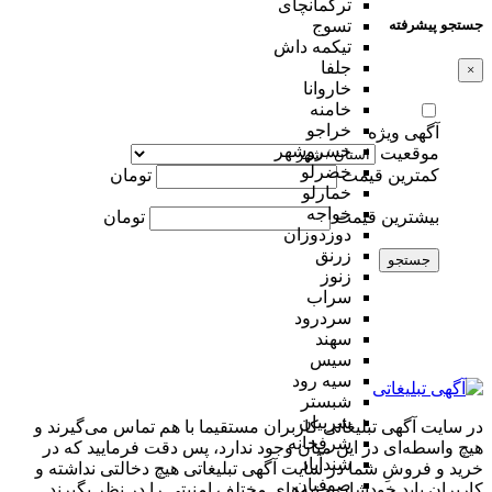
ترکمانچای
جستجو پیشرفته
تسوج
تیکمه داش
جلفا
×
خاروانا
خامنه
خراجو
آگهی ویژه
خسروشهر
موقعیت
خضرلو
کمترین قیمت
تومان
خمارلو
خواجه
بیشترین قیمت
تومان
دوزدوزان
زرنق
جستجو
زنوز
سراب
سردرود
سهند
سیس
سیه رود
شبستر
شربیان
در سایت آگهی تبلیغاتی کاربران مستقیما با هم تماس می‌گیرند و
شرفخانه
هیچ واسطه‌ای در این میان وجود ندارد، پس دقت فرمایید که در
شندآباد
خرید و فروشِ شما در سایت آگهی تبلیغاتی هیچ دخالتی نداشته و
صوفیان
کاربران باید خودشان جنبه‌های مختلف امنیتی را در نظر بگیرند.