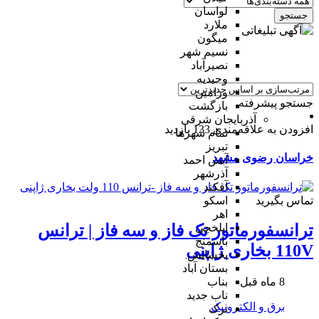
لواسان
جستجو
ملارد
میگون
نسیم شهر
نصیرآباد
وحیدیه
ورامین
جستجو پیشرفته
بازگشت
آذربایجان شرقی
افزودن به علاقه‌مندی
133 بازدید
تمام شهر‌ها
تبریز
خراسان رضوی
مشهد
آبش احمد
آذرشهر
آقکند
تماس بگیرید
اسکو
اهر
ایلخچی
ترانسفورماتور تک فاز و سه فاز | ترانس
باسمنج
110V بخاری ژاپنی
بخشایش
بستان آباد
8 ماه قبل
بناب
ناب جدید
برق و الکترونیک
ترک