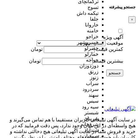
ترکمانچای
جستجو پیشرفته
تسوج
تیکمه داش
جلفا
×
خاروانا
خامنه
خراجو
آگهی ویژه
خسروشهر
موقعیت
خضرلو
کمترین قیمت
تومان
خمارلو
خواجه
بیشترین قیمت
تومان
دوزدوزان
زرنق
جستجو
زنوز
سراب
سردرود
سهند
سیس
سیه رود
شبستر
شربیان
در سایت آگهی تبلیغاتی کاربران مستقیما با هم تماس می‌گیرند و
شرفخانه
هیچ واسطه‌ای در این میان وجود ندارد، پس دقت فرمایید که در
شندآباد
خرید و فروشِ شما در سایت آگهی تبلیغاتی هیچ دخالتی نداشته و
صوفیان
کاربران باید خودشان جنبه‌های مختلف امنیتی را در نظر بگیرند.