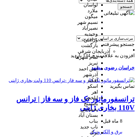
لواسان
جستجو
ملارد
میگون
نسیم شهر
نصیرآباد
وحیدیه
ورامین
جستجو پیشرفته
بازگشت
آذربایجان شرقی
افزودن به علاقه‌مندی
134 بازدید
تمام شهر‌ها
تبریز
خراسان رضوی
مشهد
آبش احمد
آذرشهر
آقکند
تماس بگیرید
اسکو
اهر
ایلخچی
ترانسفورماتور تک فاز و سه فاز | ترانس
باسمنج
110V بخاری ژاپنی
بخشایش
بستان آباد
8 ماه قبل
بناب
ناب جدید
برق و الکترونیک
ترک