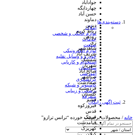
جوادآباد
چهاردانگه
حسن آباد
دماوند
دسته‌بندی‌ها
دیزین
املاک
رباط کریم
لوازم خانگی و شخصی
رودهن
خدمات
ری
صنعت
شاهدشهر
لوازم الکترونیکی
شریف آباد
خودرو و وسایل نقلیه
شمشک
استخدام و کاریابی
شهریار
ساختمان
صالح آباد
آموزشی
صباشهر
گردشگری
صفادشت
کامپیوتر و شبکه
فردوسیه
پزشکی و زیبایی
گلستان
متفرقه
فشم
ثبت اگهی رایگان
فیروزکوه
قدس
قرچک
خانه
/ محصولات برچسب خورده “ترانس ترازو”
قیامدشت
کهریزک
کیلان