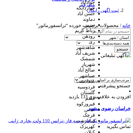
جوادآباد
متفرقه
چهاردانگه
ثبت اگهی رایگان
حسن آباد
دماوند
دیزین
خانه
/ محصولات برچسب خورده “ترانسفورماتور”
رباط کریم
رودهن
ری
شاهدشهر
جستجو
شریف آباد
شمشک
شهریار
صالح آباد
صباشهر
صفادشت
جستجو پیشرفته
فردوسیه
گلستان
افزودن به علاقه‌مندی
133 بازدید
فشم
فیروزکوه
خراسان رضوی
مشهد
قدس
قرچک
قیامدشت
تماس بگیرید
کهریزک
کیلان