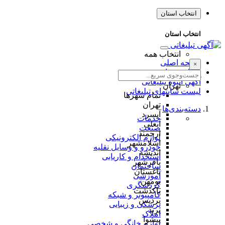
انتخاب استان
انتخاب استان
انتخاب همه
صفحه اصلی
×
طراحی سایت
آگهی انبوه تبلیغاتی
تهران
لیست سایتهای تبلیغاتی
تمام شهر‌ها
تهران
دسته‌بندی‌ها
آبسرد
خدمات
آبعلی
صنعت
ارجمند
لوازم الکترونیکی
اسلامشهر
خودرو و وسایل نقلیه
اندیشه
استخدام و کاریابی
باقرشهر
ساختمان
باغستان
آموزشی
بومهن
گردشگری
پاکدشت
کامپیوتر و شبکه
پردیس
پزشکی و زیبایی
پرند
املاک
پیشوا
لوازم خانگی و شخصی