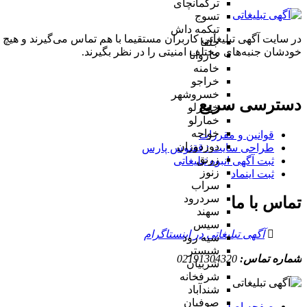
ترکمانچای
تسوج
تیکمه داش
در سایت آگهی تبلیغاتی کاربران مستقیما با هم تماس می‌گیرند و هیچ 
جلفا
خودشان جنبه‌های مختلف امنیتی را در نظر بگیرند.
خاروانا
خامنه
خراجو
خسروشهر
دسترسی سریع
خضرلو
خمارلو
خواجه
قوانین و مقررات
دوزدوزان
طراحی سایت : ققنوس پارس
زرنق
ثبت آگهی انبوه تبلیغاتی
زنوز
ثبت اینماد
سراب
سردرود
تماس با ما
سهند
سیس
آگهی تبلیغاتی در اینستاگرام
سیه رود
شبستر
شماره تماس:
02191304320
شربیان
شرفخانه
شندآباد
صوفیان
صفحه اصلی