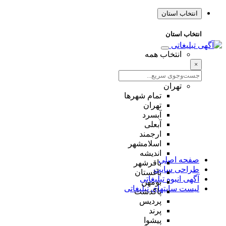
انتخاب استان
انتخاب استان
انتخاب همه
×
تهران
تمام شهر‌ها
تهران
آبسرد
آبعلی
ارجمند
اسلامشهر
اندیشه
صفحه اصلی
باقرشهر
طراحی سایت
باغستان
آگهی انبوه تبلیغاتی
بومهن
لیست سایتهای تبلیغاتی
پاکدشت
پردیس
پرند
پیشوا