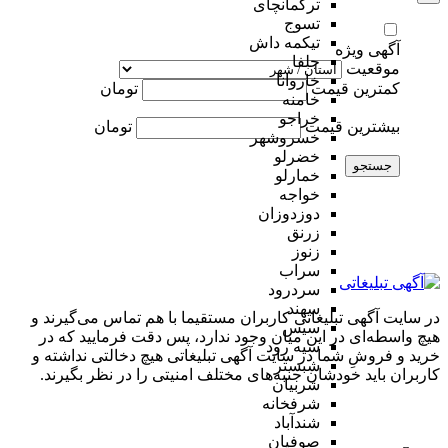
ترکمانچای
تسوج
تیکمه داش
آگهی ویژه
جلفا
موقعیت
خاروانا
کمترین قیمت
تومان
خامنه
خراجو
بیشترین قیمت
تومان
خسروشهر
خضرلو
جستجو
خمارلو
خواجه
دوزدوزان
زرنق
زنوز
سراب
سردرود
سهند
در سایت آگهی تبلیغاتی کاربران مستقیما با هم تماس می‌گیرند و
سیس
هیچ واسطه‌ای در این میان وجود ندارد، پس دقت فرمایید که در
سیه رود
خرید و فروشِ شما در سایت آگهی تبلیغاتی هیچ دخالتی نداشته و
شبستر
کاربران باید خودشان جنبه‌های مختلف امنیتی را در نظر بگیرند.
شربیان
شرفخانه
شندآباد
صوفیان