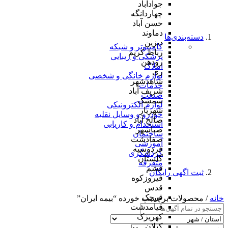
جوادآباد
چهاردانگه
حسن آباد
دماوند
دسته‌بندی‌ها
دیزین
کامپیوتر و شبکه
رباط کریم
پزشکی و زیبایی
رودهن
املاک
ری
لوازم خانگی و شخصی
شاهدشهر
خدمات
شریف آباد
صنعت
شمشک
لوازم الکترونیکی
شهریار
خودرو و وسایل نقلیه
صالح آباد
استخدام و کاریابی
صباشهر
ساختمان
صفادشت
آموزشی
فردوسیه
گردشگری
گلستان
متفرقه
فشم
ثبت اگهی رایگان
فیروزکوه
قدس
قرچک
خانه
/ محصولات برچسب خورده “بیمه ایران”
قیامدشت
کهریزک
کیلان