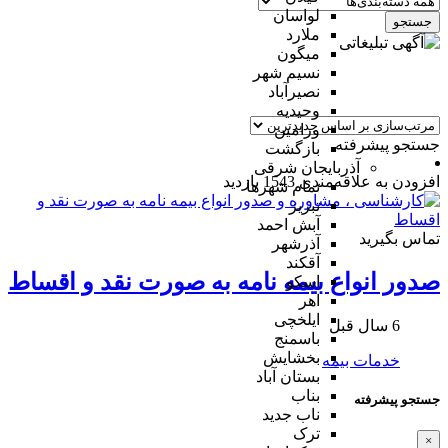
لواسان
جستجو
ملارد
میگون
نسیم شهر
نصیرآباد
وحیدیه
ورامین
جستجو پیشرفته
بازگشت
آذربایجان شرقی
افزودن به علاقه‌مندی
1543 بازدید
تمام شهر‌ها
تبریز
آبش احمد
تماس بگیرید
آذرشهر
آقکند
صدور انواع بیمه نامه به صورت نقد و اقساط
اسکو
اهر
ایلخچی
6 سال قبل
باسمنج
بخشایش
خدمات بیمه
بستان آباد
بناب
جستجو پیشرفته
ناب جدید
ترک
×