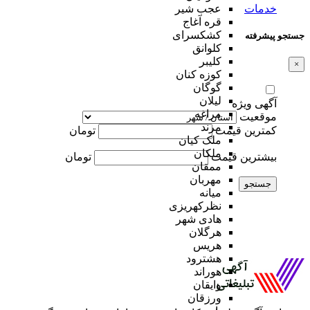
خدمات
عجب شیر
قره آغاج
کشکسرای
جستجو پیشرفته
کلوانق
کلیبر
×
کوزه کنان
گوگان
لیلان
آگهی ویژه
مراغه
موقعیت
مرند
کمترین قیمت
تومان
ملک کیان
ملکان
بیشترین قیمت
تومان
ممقان
مهربان
جستجو
میانه
نظرکهریزی
هادی شهر
هرگلان
هریس
هشترود
هوراند
وایقان
ورزقان