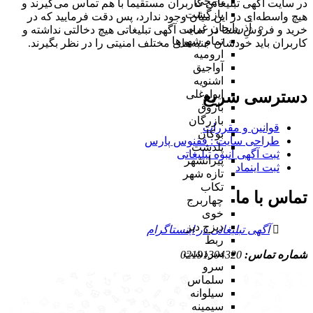
یامچی
در سایت آگهی تبلیغاتی کاربران مستقیما با هم تماس می‌گیرند و
بازگشت
هیچ واسطه‌ای در این میان وجود ندارد، پس دقت فرمایید که در
آذربایجان غربی
خرید و فروشِ شما در سایت آگهی تبلیغاتی هیچ دخالتی نداشته و
تمام شهر‌ها
کاربران باید خودشان جنبه‌های مختلف امنیتی را در نظر بگیرند.
ارومیه
آواجیق
اشنویه
دسترسی سریع
ایواوغلی
باروق
بازرگان
قوانین و مقررات
بوکان
طراحی سایت : ققنوس پارس
پلدشت
ثبت آگهی انبوه تبلیغاتی
پیرانشهر
ثبت اینماد
تازه شهر
تکاب
تماس با ما
چهاربرج
خوی
دیزج دیز
آگهی تبلیغاتی در اینستاگرام
ربط
سردشت
شماره تماس:
02191304320
سرو
سلماس
سیلوانه
سیمینه