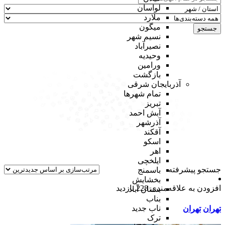
لواسان
ملارد
میگون
جستجو
نسیم شهر
نصیرآباد
وحیدیه
ورامین
بازگشت
آذربایجان شرقی
تمام شهر‌ها
تبریز
آبش احمد
آذرشهر
آقکند
اسکو
اهر
ایلخچی
جستجو پیشرفته
باسمنج
بخشایش
افزودن به علاقه‌مندی
228 بازدید
بستان آباد
بناب
ناب جدید
تهران
تهران
ترک