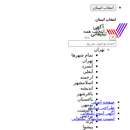
انتخاب استان
انتخاب استان
انتخاب همه
×
تهران
تمام شهر‌ها
تهران
آبسرد
آبعلی
ارجمند
اسلامشهر
اندیشه
باقرشهر
باغستان
صفحه اصلی
بومهن
طراحی سایت
پاکدشت
آگهی انبوه تبلیغاتی
پردیس
لیست سایتهای تبلیغاتی
پرند
پیشوا