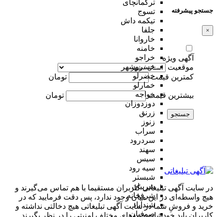
ترکمانچای
جستجو پیشرفته
تسوج
تیکمه داش
جلفا
×
خاروانا
خامنه
خراجو
آگهی ویژه
خسروشهر
موقعیت
خضرلو
کمترین قیمت
تومان
خمارلو
خواجه
بیشترین قیمت
تومان
دوزدوزان
زرنق
جستجو
زنوز
سراب
سردرود
سهند
سیس
سیه رود
شبستر
شربیان
در سایت آگهی تبلیغاتی کاربران مستقیما با هم تماس می‌گیرند و
شرفخانه
هیچ واسطه‌ای در این میان وجود ندارد، پس دقت فرمایید که در
شندآباد
خرید و فروشِ شما در سایت آگهی تبلیغاتی هیچ دخالتی نداشته و
صوفیان
کاربران باید خودشان جنبه‌های مختلف امنیتی را در نظر بگیرند.