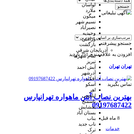
لواسان
جستجو
ملارد
میگون
نسیم شهر
نصیرآباد
وحیدیه
ورامین
جستجو پیشرفته
بازگشت
آذربایجان شرقی
افزودن به علاقه‌مندی
251 بازدید
تمام شهر‌ها
تبریز
تهران
تهران
آبش احمد
آذرشهر
آقکند
تماس بگیرید
اسکو
اهر
ایلخچی
بهترین نصاب آنتن ماهواره تهرانپارس
باسمنج
09197687422
بخشایش
بستان آباد
8 ماه قبل
بناب
ناب جدید
خدمات
ترک