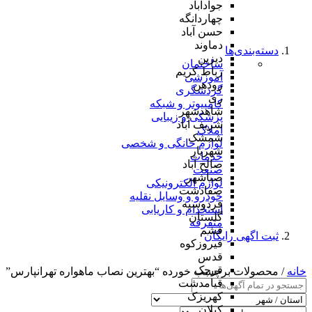
جوادآباد
چهاردانگه
حسن آباد
دماوند
دسته‌بندی‌ها
دیزین
ساختمان
رباط کریم
آموزشی
رودهن
گردشگری
ری
کامپیوتر و شبکه
شاهدشهر
پزشکی و زیبایی
شریف آباد
املاک
شمشک
لوازم خانگی و شخصی
شهریار
خدمات
صالح آباد
صنعت
صباشهر
لوازم الکترونیکی
صفادشت
خودرو و وسایل نقلیه
فردوسیه
استخدام و کاریابی
گلستان
متفرقه
فشم
ثبت اگهی رایگان
فیروزکوه
قدس
قرچک
خانه
/ محصولات برچسب خورده “بهترین نصاب ماهواره تهرانپارس”
قیامدشت
کهریزک
کیلان