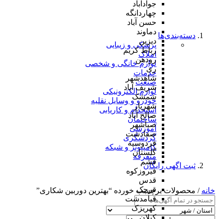
جوادآباد
چهاردانگه
حسن آباد
دماوند
دسته‌بندی‌ها
دیزین
پزشکی و زیبایی
رباط کریم
املاک
رودهن
لوازم خانگی و شخصی
ری
خدمات
شاهدشهر
صنعت
شریف آباد
لوازم الکترونیکی
شمشک
خودرو و وسایل نقلیه
شهریار
استخدام و کاریابی
صالح آباد
ساختمان
صباشهر
آموزشی
صفادشت
گردشگری
فردوسیه
کامپیوتر و شبکه
گلستان
متفرقه
فشم
ثبت اگهی رایگان
فیروزکوه
قدس
قرچک
خانه
/ محصولات برچسب خورده “بهترین دوربین شکاری”
قیامدشت
کهریزک
کیلان