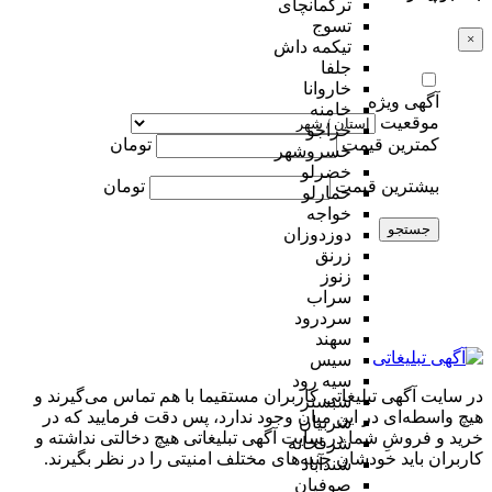
ترکمانچای
تسوج
×
تیکمه داش
جلفا
خاروانا
آگهی ویژه
خامنه
موقعیت
خراجو
کمترین قیمت
تومان
خسروشهر
خضرلو
بیشترین قیمت
تومان
خمارلو
خواجه
جستجو
دوزدوزان
زرنق
زنوز
سراب
سردرود
سهند
سیس
سیه رود
در سایت آگهی تبلیغاتی کاربران مستقیما با هم تماس می‌گیرند و
شبستر
هیچ واسطه‌ای در این میان وجود ندارد، پس دقت فرمایید که در
شربیان
خرید و فروشِ شما در سایت آگهی تبلیغاتی هیچ دخالتی نداشته و
شرفخانه
کاربران باید خودشان جنبه‌های مختلف امنیتی را در نظر بگیرند.
شندآباد
صوفیان