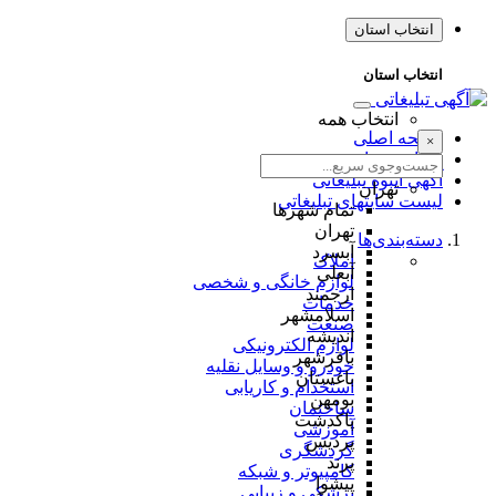
انتخاب استان
انتخاب استان
انتخاب همه
صفحه اصلی
×
طراحی سایت
آگهی انبوه تبلیغاتی
تهران
لیست سایتهای تبلیغاتی
تمام شهر‌ها
تهران
دسته‌بندی‌ها
آبسرد
املاک
آبعلی
لوازم خانگی و شخصی
ارجمند
خدمات
اسلامشهر
صنعت
اندیشه
لوازم الکترونیکی
باقرشهر
خودرو و وسایل نقلیه
باغستان
استخدام و کاریابی
بومهن
ساختمان
پاکدشت
آموزشی
پردیس
گردشگری
پرند
کامپیوتر و شبکه
پیشوا
پزشکی و زیبایی