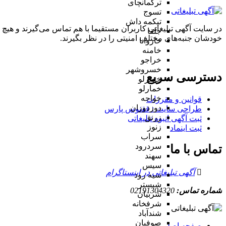
ترکمانچای
تسوج
تیکمه داش
در سایت آگهی تبلیغاتی کاربران مستقیما با هم تماس می‌گیرند و هیچ 
جلفا
خودشان جنبه‌های مختلف امنیتی را در نظر بگیرند.
خاروانا
خامنه
خراجو
خسروشهر
دسترسی سریع
خضرلو
خمارلو
خواجه
قوانین و مقررات
دوزدوزان
طراحی سایت : ققنوس پارس
زرنق
ثبت آگهی انبوه تبلیغاتی
زنوز
ثبت اینماد
سراب
سردرود
تماس با ما
سهند
سیس
آگهی تبلیغاتی در اینستاگرام
سیه رود
شبستر
شماره تماس:
02191304320
شربیان
شرفخانه
شندآباد
صوفیان
صفحه اصلی