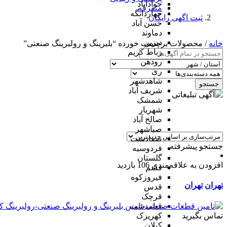
جوادآباد
متفرقه
چهاردانگه
ثبت اگهی رایگان
حسن آباد
دماوند
دیزین
خانه
/ محصولات برچسب خورده “بلبرینگ و رولبرینگ صنعتی”
رباط کریم
رودهن
ری
شاهدشهر
جستجو
شریف آباد
شمشک
شهریار
صالح آباد
صباشهر
صفادشت
جستجو پیشرفته
فردوسیه
گلستان
افزودن به علاقه‌مندی
106 بازدید
فشم
فیروزکوه
تهران
تهران
قدس
قرچک
قیامدشت
تماس بگیرید
کهریزک
کیلان