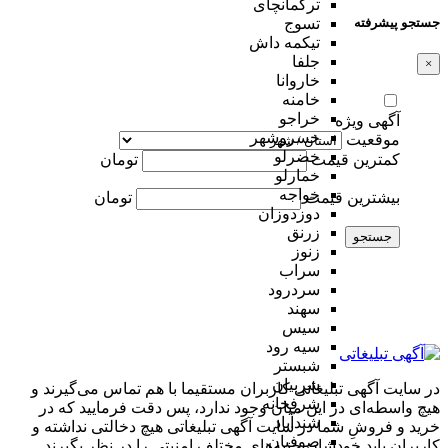
ترکمانچای
جستجو پیشرفته
تسوج
تیکمه داش
جلفا
×
خاروانا
خامنه
خراجو
آگهی ویژه
خسروشهر
موقعیت
خضرلو
کمترین قیمت
تومان
خمارلو
خواجه
بیشترین قیمت
تومان
دوزدوزان
زرنق
جستجو
زنوز
سراب
سردرود
سهند
سیس
سیه رود
شبستر
شربیان
در سایت آگهی تبلیغاتی کاربران مستقیما با هم تماس می‌گیرند و
شرفخانه
هیچ واسطه‌ای در این میان وجود ندارد، پس دقت فرمایید که در
شندآباد
خرید و فروشِ شما در سایت آگهی تبلیغاتی هیچ دخالتی نداشته و
صوفیان
کاربران باید خودشان جنبه‌های مختلف امنیتی را در نظر بگیرند.