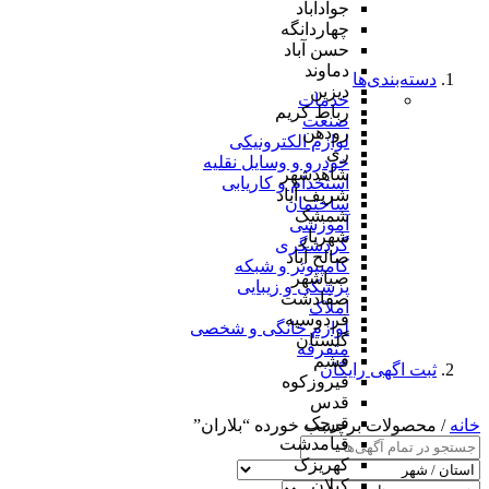
جوادآباد
چهاردانگه
حسن آباد
دماوند
دسته‌بندی‌ها
دیزین
خدمات
رباط کریم
صنعت
رودهن
لوازم الکترونیکی
ری
خودرو و وسایل نقلیه
شاهدشهر
استخدام و کاریابی
شریف آباد
ساختمان
شمشک
آموزشی
شهریار
گردشگری
صالح آباد
کامپیوتر و شبکه
صباشهر
پزشکی و زیبایی
صفادشت
املاک
فردوسیه
لوازم خانگی و شخصی
گلستان
متفرقه
فشم
ثبت اگهی رایگان
فیروزکوه
قدس
قرچک
خانه
/ محصولات برچسب خورده “بلاران”
قیامدشت
کهریزک
کیلان