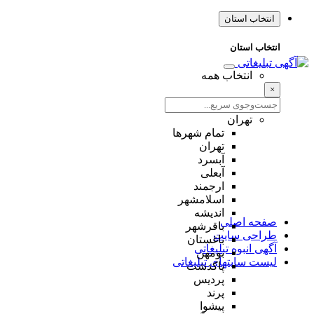
انتخاب استان
انتخاب استان
انتخاب همه
×
تهران
تمام شهر‌ها
تهران
آبسرد
آبعلی
ارجمند
اسلامشهر
اندیشه
صفحه اصلی
باقرشهر
طراحی سایت
باغستان
آگهی انبوه تبلیغاتی
بومهن
لیست سایتهای تبلیغاتی
پاکدشت
پردیس
پرند
پیشوا