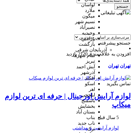
لواسان
جستجو
ملارد
میگون
نسیم شهر
نصیرآباد
وحیدیه
ورامین
جستجو پیشرفته
بازگشت
آذربایجان شرقی
افزودن به علاقه‌مندی
2120 بازدید
تمام شهر‌ها
تبریز
تهران
تهران
آبش احمد
آذرشهر
آقکند
تماس بگیرید
اسکو
اهر
ایلخچی
لوازم آرایش اورجینال | حرفه ای ترین لوازم
باسمنج
میکاپ
بخشایش
بستان آباد
5 سال قبل
بناب
ناب جدید
لوازم آرایشی و بهداشتی
ترک