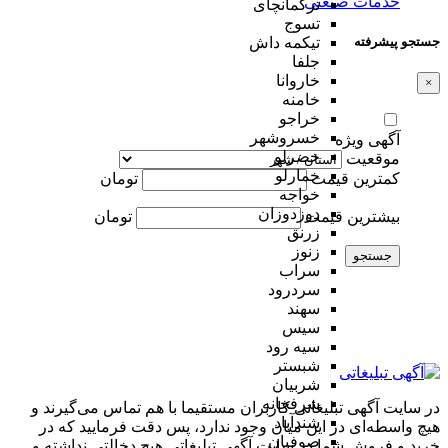
خدمات صنعتی
ترکمانچای
تسوج
جستجو پیشرفته
تیکمه داش
جلفا
خاروانا
×
خامنه
خراجو
خسروشهر
آگهی ویژه
خضرلو
موقعیت
خمارلو
کمترین قیمت
تومان
خواجه
دوزدوزان
بیشترین قیمت
تومان
زرنق
زنوز
جستجو
سراب
سردرود
سهند
سیس
سیه رود
شبستر
شربیان
شرفخانه
در سایت آگهی تبلیغاتی کاربران مستقیما با هم تماس می‌گیرند و
شندآباد
هیچ واسطه‌ای در این میان وجود ندارد، پس دقت فرمایید که در
صوفیان
خرید و فروشِ شما در سایت آگهی تبلیغاتی هیچ دخالتی نداشته و