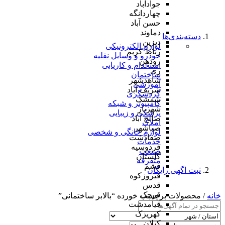
جوادآباد
چهاردانگه
حسن آباد
دماوند
دسته‌بندی‌ها
دیزین
لوازم الکترونیکی
رباط کریم
خودرو و وسایل نقلیه
رودهن
استخدام و کاریابی
ری
ساختمان
شاهدشهر
آموزشی
شریف آباد
گردشگری
شمشک
کامپیوتر و شبکه
شهریار
پزشکی و زیبایی
صالح آباد
املاک
صباشهر
لوازم خانگی و شخصی
صفادشت
خدمات
فردوسیه
صنعت
گلستان
متفرقه
فشم
ثبت اگهی رایگان
فیروزکوه
قدس
قرچک
خانه
/ محصولات برچسب خورده “بالابر ساختمانی”
قیامدشت
کهریزک
کیلان