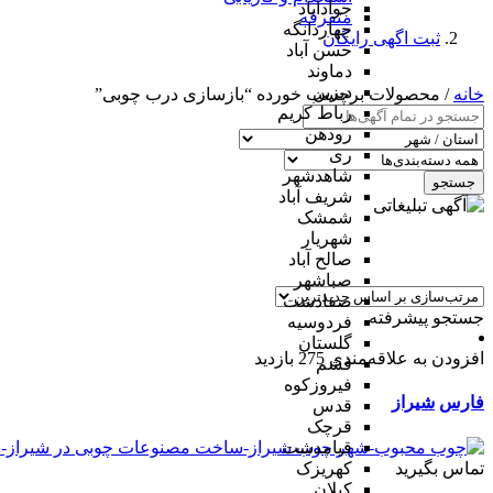
جوادآباد
متفرقه
چهاردانگه
ثبت اگهی رایگان
حسن آباد
دماوند
دیزین
خانه
/ محصولات برچسب خورده “بازسازی درب چوبی”
رباط کریم
رودهن
ری
شاهدشهر
جستجو
شریف آباد
شمشک
شهریار
صالح آباد
صباشهر
صفادشت
جستجو پیشرفته
فردوسیه
گلستان
افزودن به علاقه‌مندی
275 بازدید
فشم
فیروزکوه
فارس
شیراز
قدس
قرچک
قیامدشت
تماس بگیرید
کهریزک
کیلان