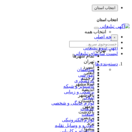
انتخاب استان
انتخاب استان
انتخاب همه
صفحه اصلی
×
طراحی سایت
آگهی انبوه تبلیغاتی
تهران
لیست سایتهای تبلیغاتی
تمام شهر‌ها
تهران
دسته‌بندی‌ها
آبسرد
ساختمان
آبعلی
آموزشی
ارجمند
گردشگری
اسلامشهر
کامپیوتر و شبکه
اندیشه
پزشکی و زیبایی
باقرشهر
املاک
باغستان
لوازم خانگی و شخصی
بومهن
خدمات
پاکدشت
صنعت
پردیس
لوازم الکترونیکی
پرند
خودرو و وسایل نقلیه
پیشوا
استخدام و کاریابی