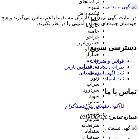
ترکمانچای
تسوج
تیکمه داش
در سایت آگهی تبلیغاتی کاربران مستقیما با هم تماس می‌گیرند و هیچ 
جلفا
خودشان جنبه‌های مختلف امنیتی را در نظر بگیرند.
خاروانا
خامنه
خراجو
خسروشهر
دسترسی سریع
خضرلو
خمارلو
خواجه
قوانین و مقررات
دوزدوزان
طراحی سایت : ققنوس پارس
زرنق
ثبت آگهی انبوه تبلیغاتی
زنوز
ثبت اینماد
سراب
سردرود
تماس با ما
سهند
سیس
آگهی تبلیغاتی در اینستاگرام
سیه رود
شبستر
شماره تماس:
02191304320
شربیان
شرفخانه
شندآباد
صوفیان
صفحه اصلی