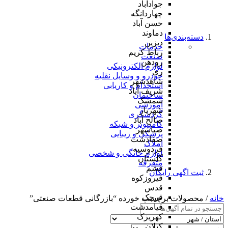
جوادآباد
چهاردانگه
حسن آباد
دماوند
دسته‌بندی‌ها
دیزین
خدمات
رباط کریم
صنعت
رودهن
لوازم الکترونیکی
ری
خودرو و وسایل نقلیه
شاهدشهر
استخدام و کاریابی
شریف آباد
ساختمان
شمشک
آموزشی
شهریار
گردشگری
صالح آباد
کامپیوتر و شبکه
صباشهر
پزشکی و زیبایی
صفادشت
املاک
فردوسیه
لوازم خانگی و شخصی
گلستان
متفرقه
فشم
ثبت اگهی رایگان
فیروزکوه
قدس
قرچک
خانه
/ محصولات برچسب خورده “بازرگانی قطعات صنعتی”
قیامدشت
کهریزک
کیلان