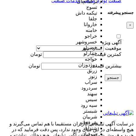
صنعت
لوازم صنعتی
خدمات صنعتی
ترکمانچای
تسوج
جستجو پیشرفته
تیکمه داش
جلفا
خاروانا
×
خامنه
خراجو
خسروشهر
آگهی ویژه
خضرلو
موقعیت
خمارلو
کمترین قیمت
تومان
خواجه
دوزدوزان
بیشترین قیمت
تومان
زرنق
زنوز
جستجو
سراب
سردرود
سهند
سیس
سیه رود
شبستر
شربیان
شرفخانه
در سایت آگهی تبلیغاتی کاربران مستقیما با هم تماس می‌گیرند و
شندآباد
هیچ واسطه‌ای در این میان وجود ندارد، پس دقت فرمایید که در
صوفیان
خرید و فروشِ شما در سایت آگهی تبلیغاتی هیچ دخالتی نداشته و