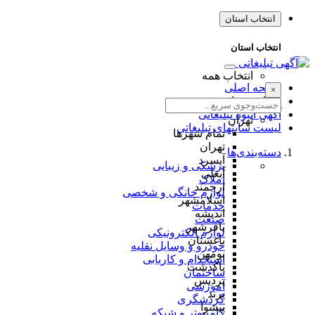
انتخاب استان
انتخاب استان
انتخاب همه
صفحه اصلی
×
طراحی سایت
آگهی انبوه تبلیغاتی
تهران
لیست سایتهای تبلیغاتی
تمام شهر‌ها
تهران
دسته‌بندی‌ها
آبسرد
پزشکی و زیبایی
آبعلی
املاک
ارجمند
لوازم خانگی و شخصی
اسلامشهر
خدمات
اندیشه
صنعت
باقرشهر
لوازم الکترونیکی
باغستان
خودرو و وسایل نقلیه
بومهن
استخدام و کاریابی
پاکدشت
ساختمان
پردیس
آموزشی
پرند
گردشگری
پیشوا
کامپیوتر و شبکه