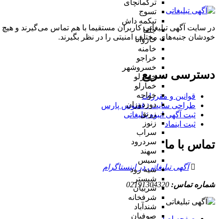
ترکمانچای
تسوج
تیکمه داش
در سایت آگهی تبلیغاتی کاربران مستقیما با هم تماس می‌گیرند و هیچ 
جلفا
خودشان جنبه‌های مختلف امنیتی را در نظر بگیرند.
خاروانا
خامنه
خراجو
خسروشهر
دسترسی سریع
خضرلو
خمارلو
خواجه
قوانین و مقررات
دوزدوزان
طراحی سایت : ققنوس پارس
زرنق
ثبت آگهی انبوه تبلیغاتی
زنوز
ثبت اینماد
سراب
سردرود
تماس با ما
سهند
سیس
آگهی تبلیغاتی در اینستاگرام
سیه رود
شبستر
شماره تماس:
02191304320
شربیان
شرفخانه
شندآباد
صوفیان
صفحه اصلی