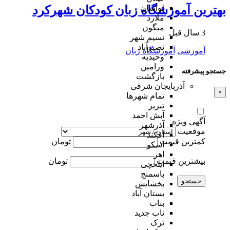
لواسان
بهترین آموزشگاه زبان کودکان شهرکرد
ملارد
میگون
3 سال قبل
نسیم شهر
نصیرآباد
آموزشی
آموزشگاه زبان
وحیدیه
ورامین
جستجو پیشرفته
بازگشت
آذربایجان شرقی
×
تمام شهر‌ها
تبریز
آبش احمد
آگهی ویژه
آذرشهر
موقعیت
آقکند
کمترین قیمت
تومان
اسکو
اهر
بیشترین قیمت
تومان
ایلخچی
باسمنج
جستجو
بخشایش
بستان آباد
بناب
ناب جدید
ترک