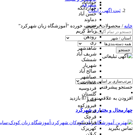
جوادآباد
متفرقه
چهاردانگه
ثبت اگهی رایگان
حسن آباد
دماوند
دیزین
خانه
/ محصولات برچسب خورده “آموزشگاه زبان شهرکرد”
رباط کریم
رودهن
ری
شاهدشهر
جستجو
شریف آباد
شمشک
شهریار
صالح آباد
صباشهر
صفادشت
جستجو پیشرفته
فردوسیه
گلستان
افزودن به علاقه‌مندی
871 بازدید
فشم
فیروزکوه
چهارمحال و بختیاری
شهرکرد
قدس
قرچک
قیامدشت
تماس بگیرید
کهریزک
کیلان