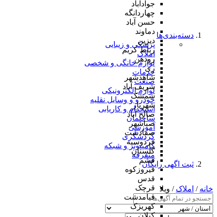
جوادآباد
چهاردانگه
حسن آباد
دماوند
دسته‌بندی‌ها
دیزین
پزشکی و زیبایی
رباط کریم
املاک
رودهن
لوازم خانگی و شخصی
ری
خدمات
شاهدشهر
صنعت
شریف آباد
لوازم الکترونیکی
شمشک
خودرو و وسایل نقلیه
شهریار
استخدام و کاریابی
صالح آباد
ساختمان
صباشهر
آموزشی
صفادشت
گردشگری
فردوسیه
کامپیوتر و شبکه
گلستان
متفرقه
فشم
ثبت اگهی رایگان
فیروزکوه
قدس
قرچک
خانه
/
املاک
/ ویلا
قیامدشت
کهریزک
کیلان