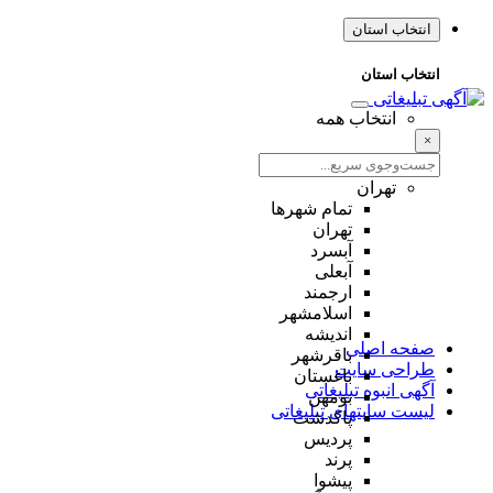
انتخاب استان
انتخاب استان
انتخاب همه
×
تهران
تمام شهر‌ها
تهران
آبسرد
آبعلی
ارجمند
اسلامشهر
اندیشه
صفحه اصلی
باقرشهر
طراحی سایت
باغستان
آگهی انبوه تبلیغاتی
بومهن
لیست سایتهای تبلیغاتی
پاکدشت
پردیس
پرند
پیشوا