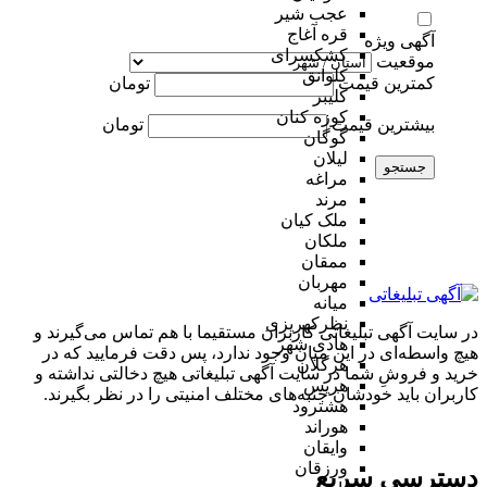
عجب شیر
قره آغاج
آگهی ویژه
کشکسرای
موقعیت
کلوانق
کمترین قیمت
تومان
کلیبر
کوزه کنان
بیشترین قیمت
تومان
گوگان
لیلان
جستجو
مراغه
مرند
ملک کیان
ملکان
ممقان
مهربان
میانه
نظرکهریزی
در سایت آگهی تبلیغاتی کاربران مستقیما با هم تماس می‌گیرند و
هادی شهر
هیچ واسطه‌ای در این میان وجود ندارد، پس دقت فرمایید که در
هرگلان
خرید و فروشِ شما در سایت آگهی تبلیغاتی هیچ دخالتی نداشته و
هریس
کاربران باید خودشان جنبه‌های مختلف امنیتی را در نظر بگیرند.
هشترود
هوراند
وایقان
ورزقان
دسترسی سریع