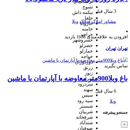
ترکمانچای
تسوج
3 سال قبل
تیکمه داش
جلفا
مشاور املاک
املاک
ویلا
خاروانا
خامنه
خراجو
افزودن به علاقه‌مندی
1638 بازدید
خسروشهر
خضرلو
تهران
تهران
خمارلو
خواجه
دوزدوزان
تماس بگیرید
زرنق
زنوز
باغ ویلا900متر معاوضه با آپارتمان یا ماشین
سراب
سردرود
سهند
6 سال قبل
سیس
سیه رود
ویلا
شبستر
شربیان
جستجو پیشرفته
شرفخانه
شندآباد
×
صوفیان