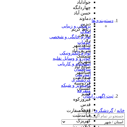
جوادآباد
چهاردانگه
حسن آباد
دماوند
دسته‌بندی‌ها
دیزین
پزشکی و زیبایی
رباط کریم
املاک
رودهن
لوازم خانگی و شخصی
ری
خدمات
شاهدشهر
صنعت
شریف آباد
لوازم الکترونیکی
شمشک
خودرو و وسایل نقلیه
شهریار
استخدام و کاریابی
صالح آباد
ساختمان
صباشهر
آموزشی
صفادشت
گردشگری
فردوسیه
کامپیوتر و شبکه
گلستان
متفرقه
فشم
ثبت اگهی رایگان
فیروزکوه
قدس
قرچک
خانه
/
گردشگری
/ وقت سفارت
قیامدشت
کهریزک
کیلان