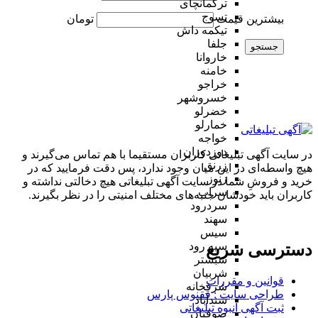
ترکمانچای
تسوج
بیشترین قیمت
تومان
تیکمه داش
جلفا
جستجو
خاروانا
خامنه
خراجو
خسروشهر
خضرلو
خمارلو
خواجه
دوزدوزان
در سایت آگهی تبلیغاتی کاربران مستقیما با هم تماس می‌گیرند و
زرنق
هیچ واسطه‌ای در این میان وجود ندارد، پس دقت فرمایید که در
زنوز
خرید و فروشِ شما در سایت آگهی تبلیغاتی هیچ دخالتی نداشته و
سراب
کاربران باید خودشان جنبه‌های مختلف امنیتی را در نظر بگیرند.
سردرود
سهند
سیس
سیه رود
دسترسی سریع
شبستر
شربیان
قوانین و مقررات
شرفخانه
طراحی سایت : ققنوس پارس
شندآباد
ثبت آگهی انبوه تبلیغاتی
صوفیان