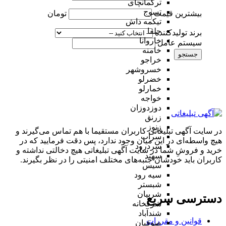
ترکمانچای
تسوج
بیشترین قیمت
تومان
تیکمه داش
جلفا
برند تولیدکننده
خاروانا
سیستم عامل
خامنه
جستجو
خراجو
خسروشهر
خضرلو
خمارلو
خواجه
دوزدوزان
زرنق
زنوز
در سایت آگهی تبلیغاتی کاربران مستقیما با هم تماس می‌گیرند و
سراب
هیچ واسطه‌ای در این میان وجود ندارد، پس دقت فرمایید که در
سردرود
خرید و فروشِ شما در سایت آگهی تبلیغاتی هیچ دخالتی نداشته و
سهند
کاربران باید خودشان جنبه‌های مختلف امنیتی را در نظر بگیرند.
سیس
سیه رود
شبستر
شربیان
دسترسی سریع
شرفخانه
شندآباد
قوانین و مقررات
صوفیان