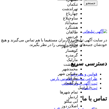
جستجو
تنکمان
تهراندشت
چهارباغ
ساوجبلاغ
سعیدآباد
هشتگرد
طالقان
فردیس
در سایت آگهی تبلیغاتی کاربران مستقیما با هم تماس می‌گیرند و هیچ 
کردان
خودشان جنبه‌های مختلف امنیتی را در نظر بگیرند.
کمال شهر
کوهسار
گرمدره
مارلیک
دسترسی سریع
ماهدشت
محمدشهر
مشکین شهر
قوانین و مقررات
نظرآباد
طراحی سایت : ققنوس پارس
بازگشت
ثبت آگهی انبوه تبلیغاتی
اردبیل
ثبت اینماد
تمام شهر‌ها
اردبیل
تماس با ما
آبی بیگلو
اصلان دوز