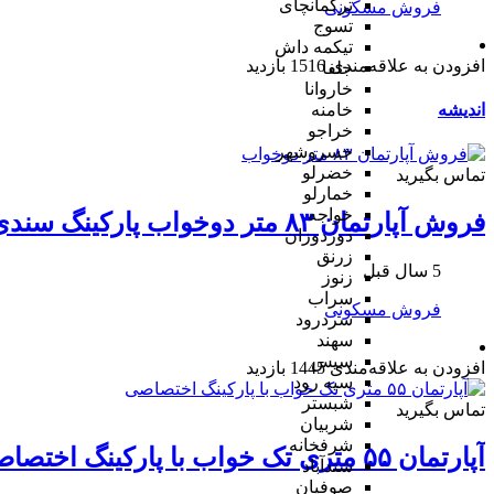
ترکمانچای
فروش مسکونی
تسوج
تیکمه داش
افزودن به علاقه‌مندی
1516 بازدید
جلفا
خاروانا
اندیشه
خامنه
خراجو
خسروشهر
خضرلو
تماس بگیرید
خمارلو
خواجه
فروش آپارتمان ۸۳ متر دوخواب پارکینگ سندی
دوزدوزان
زرنق
5 سال قبل
زنوز
سراب
فروش مسکونی
سردرود
سهند
سیس
افزودن به علاقه‌مندی
1445 بازدید
سیه رود
شبستر
تماس بگیرید
شربیان
شرفخانه
آپارتمان ۵۵ متری تک خواب با پارکینگ اختصاصی
شندآباد
صوفیان