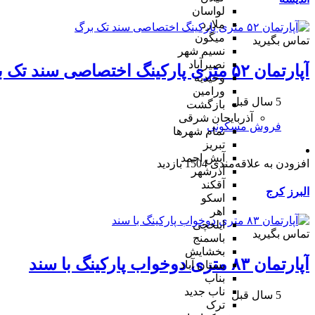
لواسان
ملارد
میگون
تماس بگیرید
نسیم شهر
نصیرآباد
آپارتمان ۵۲ متری پارکینگ اختصاصی سند تک برگ
وحیدیه
ورامین
5 سال قبل
بازگشت
آذربایجان شرقی
فروش مسکونی
تمام شهر‌ها
تبریز
آبش احمد
افزودن به علاقه‌مندی
1504 بازدید
آذرشهر
آقکند
البرز
کرج
اسکو
اهر
ایلخچی
تماس بگیرید
باسمنج
بخشایش
آپارتمان ۸۳ متری دوخواب پارکینگ با سند
بستان آباد
بناب
ناب جدید
5 سال قبل
ترک