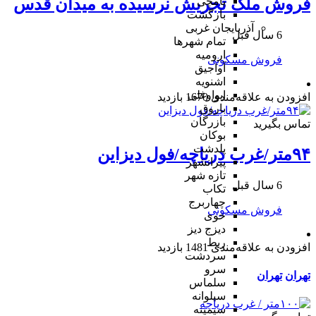
فروش ملک تجریش نرسیده به میدان قدس
یامچی
بازگشت
آذربایجان غربی
6 سال قبل
تمام شهر‌ها
ارومیه
فروش مسکونی
آواجیق
اشنویه
ایواوغلی
افزودن به علاقه‌مندی
1670 بازدید
باروق
بازرگان
تماس بگیرید
بوکان
پلدشت
۹۴متر/غرب دریاچه/فول دیزاین
پیرانشهر
تازه شهر
6 سال قبل
تکاب
چهاربرج
فروش مسکونی
خوی
دیزج دیز
ربط
افزودن به علاقه‌مندی
1481 بازدید
سردشت
سرو
تهران
تهران
سلماس
سیلوانه
سیمینه