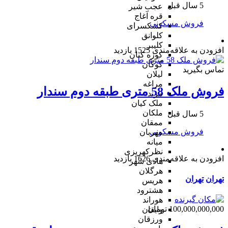
5 سال قبل
عجب شیر
قره آغاج
فروش مسکونی
کشکسرای
کلوانق
کلیبر
افزودن به علاقه‌مندی
1525 بازدید
کوزه کنان
گوگان
تماس بگیرید
لیلان
مراغه
فروش ملک 58 متری طبقه دوم سندار
مرند
ملک کیان
ملکان
5 سال قبل
ممقان
فروش مسکونی
مهربان
میانه
نظرکهریزی
افزودن به علاقه‌مندی
1626 بازدید
هادی شهر
هرگلان
تهران
تهران
هریس
هشترود
هوراند
100,000,000,000 تومان
وایقان
ورزقان