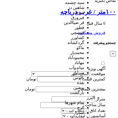
تماس بگیرید
سیه چشمه
شاهین دژ
۱۰۰متر / غرب دریاچه
شوط
فیرورق
قر ضیاالدین
6 سال قبل
قطور
فروش مسکونی
قوشچی
کشاورز
گردکشانه
جستجو پیشرفته
ماکو
محمدیار
×
محمودآباد
مهاباد
میاندوآب
آگهی ویژه
میرآباد
موقعیت
نالوس
کمترین قیمت
تومان
نقده
نوشین
بیشترین قیمت
تومان
بازگشت
البرز
متراژ
تمام شهر‌ها
سال ساخت
کرج
تعداد اتاق
اسارا
آسانسور
اشتهارد