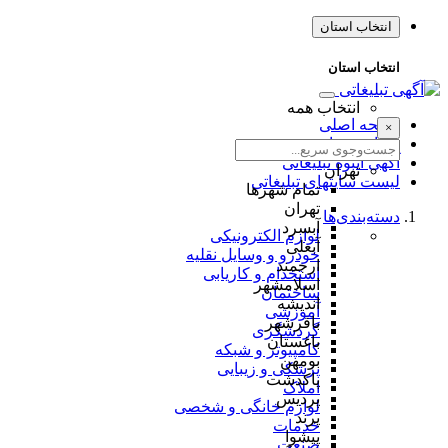
انتخاب استان
انتخاب استان
انتخاب همه
صفحه اصلی
×
طراحی سایت
آگهی انبوه تبلیغاتی
تهران
لیست سایتهای تبلیغاتی
تمام شهر‌ها
تهران
دسته‌بندی‌ها
آبسرد
لوازم الکترونیکی
آبعلی
خودرو و وسایل نقلیه
ارجمند
استخدام و کاریابی
اسلامشهر
ساختمان
اندیشه
آموزشی
باقرشهر
گردشگری
باغستان
کامپیوتر و شبکه
بومهن
پزشکی و زیبایی
پاکدشت
املاک
پردیس
لوازم خانگی و شخصی
پرند
خدمات
پیشوا
صنعت