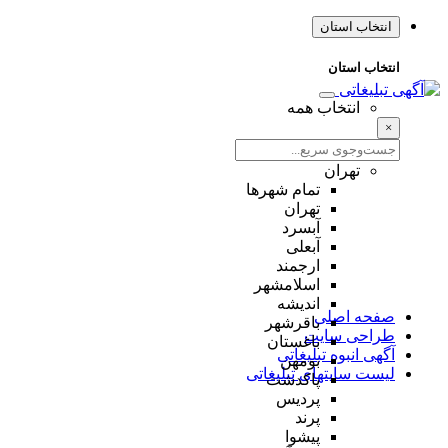
انتخاب استان
انتخاب استان
انتخاب همه
×
تهران
تمام شهر‌ها
تهران
آبسرد
آبعلی
ارجمند
اسلامشهر
اندیشه
صفحه اصلی
باقرشهر
طراحی سایت
باغستان
آگهی انبوه تبلیغاتی
بومهن
لیست سایتهای تبلیغاتی
پاکدشت
پردیس
پرند
پیشوا