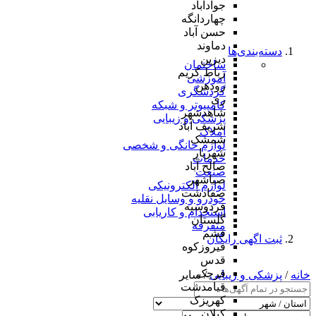
جوادآباد
چهاردانگه
حسن آباد
دماوند
دسته‌بندی‌ها
دیزین
ساختمان
رباط کریم
آموزشی
رودهن
گردشگری
ری
کامپیوتر و شبکه
شاهدشهر
پزشکی و زیبایی
شریف آباد
املاک
شمشک
لوازم خانگی و شخصی
شهریار
خدمات
صالح آباد
صنعت
صباشهر
لوازم الکترونیکی
صفادشت
خودرو و وسایل نقلیه
فردوسیه
استخدام و کاریابی
گلستان
متفرقه
فشم
ثبت اگهی رایگان
فیروزکوه
قدس
قرچک
خانه
/
پزشکی و زیبایی
/ سایر
قیامدشت
کهریزک
کیلان