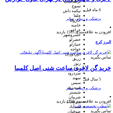
ترکمانچای
تسوج
6 ماه قبل
تیکمه داش
جلفا
پزشکی و زیبایی
سایر
خاروانا
خامنه
خراجو
افزودن به علاقه‌مندی
1535 بازدید
خسروشهر
خضرلو
البرز
کرج
خمارلو
خواجه
دوزدوزان
تماس بگیرید
زرنق
زنوز
خرید گن لاغری ساعت شنی اصل کلمبیا
سراب
سردرود
سهند
5 سال قبل
سیس
سیه رود
پزشکی و زیبایی
سایر
شبستر
شربیان
افزودن به علاقه‌مندی
1558 بازدید
شرفخانه
شندآباد
تماس بگیرید
صوفیان