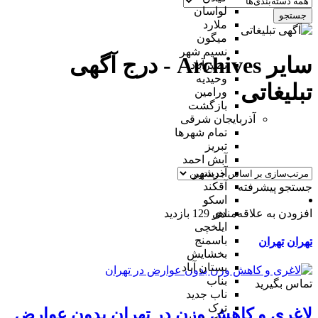
لواسان
جستجو
ملارد
میگون
نسیم شهر
سایر Archives - درج آگهی
نصیرآباد
وحیدیه
تبلیغاتی
ورامین
بازگشت
آذربایجان شرقی
تمام شهر‌ها
تبریز
آبش احمد
آذرشهر
آقکند
جستجو پیشرفته
اسکو
افزودن به علاقه‌مندی
129 بازدید
اهر
ایلخچی
باسمنج
تهران
تهران
بخشایش
بستان آباد
بناب
تماس بگیرید
ناب جدید
ترک
لاغری و کاهش وزن در تهران بدون عوارض