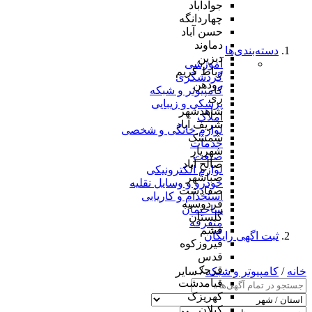
جوادآباد
چهاردانگه
حسن آباد
دماوند
دسته‌بندی‌ها
دیزین
آموزشی
رباط کریم
گردشگری
رودهن
کامپیوتر و شبکه
ری
پزشکی و زیبایی
شاهدشهر
املاک
شریف آباد
لوازم خانگی و شخصی
شمشک
خدمات
شهریار
صنعت
صالح آباد
لوازم الکترونیکی
صباشهر
خودرو و وسایل نقلیه
صفادشت
استخدام و کاریابی
فردوسیه
ساختمان
گلستان
متفرقه
فشم
ثبت اگهی رایگان
فیروزکوه
قدس
قرچک
خانه
/
کامپیوتر و شبکه
/ سایر
قیامدشت
کهریزک
کیلان