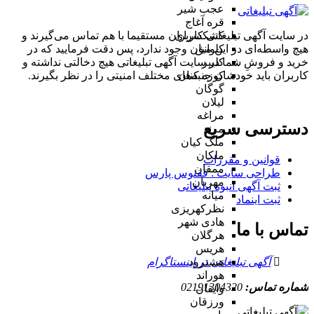
عجب شیر
قره آغاج
در سایت آگهی تبلیغاتی کاربران مستقیما با هم تماس می‌گیرند و
کشکسرای
هیچ واسطه‌ای در این میان وجود ندارد، پس دقت فرمایید که در
کلوانق
خرید و فروشِ شما در سایت آگهی تبلیغاتی هیچ دخالتی نداشته و
کلیبر
کاربران باید خودشان جنبه‌های مختلف امنیتی را در نظر بگیرند.
کوزه کنان
گوگان
لیلان
مراغه
دسترسی سریع
مرند
ملک کیان
ملکان
قوانین و مقررات
ممقان
طراحی سایت : ققنوس پارس
مهربان
ثبت آگهی انبوه تبلیغاتی
میانه
ثبت اینماد
نظرکهریزی
هادی شهر
تماس با ما
هرگلان
هریس
آگهی تبلیغاتی در اینستاگرام
هشترود
هوراند
شماره تماس:
02191304320
وایقان
ورزقان