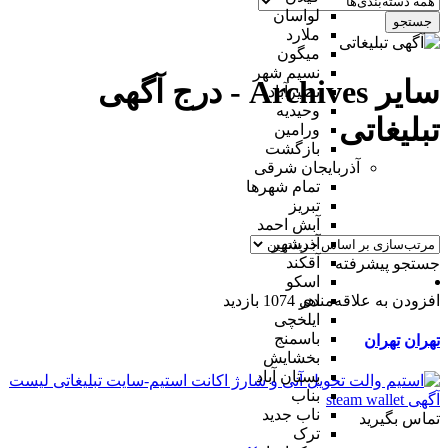
لواسان
جستجو
ملارد
میگون
نسیم شهر
سایر Archives - درج آگهی
نصیرآباد
وحیدیه
تبلیغاتی
ورامین
بازگشت
آذربایجان شرقی
تمام شهر‌ها
تبریز
آبش احمد
آذرشهر
آقکند
جستجو پیشرفته
اسکو
افزودن به علاقه‌مندی
1074 بازدید
اهر
ایلخچی
باسمنج
تهران
تهران
بخشایش
بستان آباد
بناب
ناب جدید
تماس بگیرید
ترک