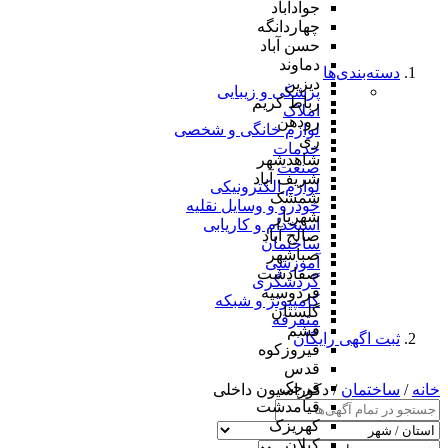
جوادآباد
چهاردانگه
حسن آباد
دماوند
دسته‌بندی‌ها
دیزین
پزشکی و زیبایی
رباط کریم
املاک
رودهن
لوازم خانگی و شخصی
ری
خدمات
شاهدشهر
صنعت
شریف آباد
لوازم الکترونیکی
شمشک
خودرو و وسایل نقلیه
شهریار
استخدام و کاریابی
صالح آباد
ساختمان
صباشهر
آموزشی
صفادشت
گردشگری
فردوسیه
کامپیوتر و شبکه
گلستان
متفرقه
فشم
ثبت اگهی رایگان
فیروزکوه
قدس
قرچک
خانه
/
ساختمان
/ دکوراسیون داخلی
قیامدشت
کهریزک
کیلان