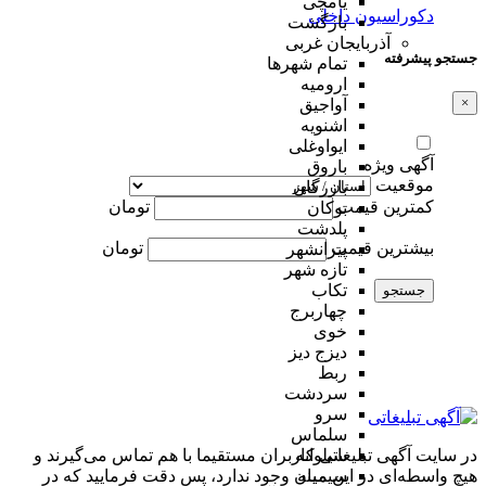
یامچی
دکوراسیون داخلی
بازگشت
آذربایجان غربی
جستجو پیشرفته
تمام شهر‌ها
ارومیه
×
آواجیق
اشنویه
ایواوغلی
آگهی ویژه
باروق
موقعیت
بازرگان
کمترین قیمت
تومان
بوکان
پلدشت
بیشترین قیمت
تومان
پیرانشهر
تازه شهر
تکاب
جستجو
چهاربرج
خوی
دیزج دیز
ربط
سردشت
سرو
سلماس
در سایت آگهی تبلیغاتی کاربران مستقیما با هم تماس می‌گیرند و
سیلوانه
هیچ واسطه‌ای در این میان وجود ندارد، پس دقت فرمایید که در
سیمینه