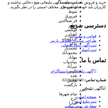
خرید و فروشِ شما در سایت آگهی تبلیغاتی هیچ دخالتی نداشته و
سیه چشمه
کاربران باید خودشان جنبه‌های مختلف امنیتی را در نظر بگیرند.
شاهین دژ
شوط
فیرورق
قر ضیاالدین
دسترسی سریع
قطور
قوشچی
کشاورز
قوانین و مقررات
گردکشانه
طراحی سایت : ققنوس پارس
ماکو
ثبت آگهی انبوه تبلیغاتی
محمدیار
ثبت اینماد
محمودآباد
مهاباد
تماس با ما
میاندوآب
میرآباد
نالوس
آگهی تبلیغاتی در اینستاگرام
نقده
شماره تماس:
02191304320
نوشین
بازگشت
البرز
تمام شهر‌ها
صفحه اصلی
کرج
ثبت تبلیغ انبوه
اسارا
سفارش مینی سایت
اشتهارد