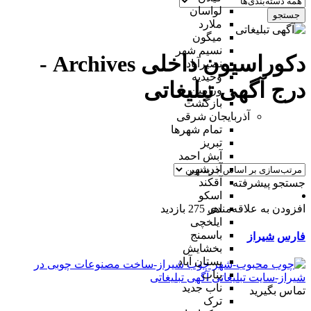
لواسان
جستجو
ملارد
میگون
نسیم شهر
دکوراسیون داخلی Archives -
نصیرآباد
وحیدیه
درج آگهی تبلیغاتی
ورامین
بازگشت
آذربایجان شرقی
تمام شهر‌ها
تبریز
آبش احمد
آذرشهر
آقکند
جستجو پیشرفته
اسکو
افزودن به علاقه‌مندی
275 بازدید
اهر
ایلخچی
باسمنج
فارس
شیراز
بخشایش
بستان آباد
بناب
ناب جدید
تماس بگیرید
ترک