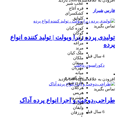
افزودن به علاقه‌مندی
2306 بازدید
عجب شیر
قره آغاج
فارس
شیراز
کشکسرای
کلوانق
کلیبر
تماس بگیرید
کوزه کنان
گوگان
تولیدی پرده زبرا ویولت | تولید کننده انواع
لیلان
مراغه
پرده
مرند
ملک کیان
4 سال قبل
ملکان
ممقان
دکوراسیون داخلی
مهربان
میانه
نظرکهریزی
افزودن به علاقه‌مندی
1474 بازدید
هادی شهر
هرگلان
تماس بگیرید
هریس
هشترود
طراحی،دوخت و اجرا انواع پرده آداک
هوراند
وایقان
6 سال قبل
ورزقان