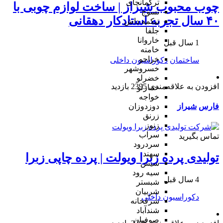
ترکمانچای
چوب محبوب شیراز | ساخت لوازم چوبی با
تسوج
۴۰ سال تجربه استادکار دهقانی
تیکمه داش
جلفا
خاروانا
1 سال قبل
خامنه
خراجو
ساختمان
دکوراسیون داخلی
خسروشهر
خضرلو
افزودن به علاقه‌مندی
2395 بازدید
خمارلو
خواجه
دوزدوزان
فارس
شیراز
زرنق
زنوز
سراب
تماس بگیرید
سردرود
سهند
تولیدی پرده زبرا ویولت | پرده چاپی زبرا
سیس
سیه رود
4 سال قبل
شبستر
شربیان
دکوراسیون داخلی
شرفخانه
شندآباد
صوفیان