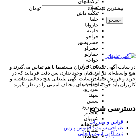
ترکمانچای
تسوج
بیشترین قیمت
تومان
تیکمه داش
جلفا
جستجو
خاروانا
خامنه
خراجو
خسروشهر
خضرلو
خمارلو
خواجه
دوزدوزان
در سایت آگهی تبلیغاتی کاربران مستقیما با هم تماس می‌گیرند و
زرنق
هیچ واسطه‌ای در این میان وجود ندارد، پس دقت فرمایید که در
زنوز
خرید و فروشِ شما در سایت آگهی تبلیغاتی هیچ دخالتی نداشته و
سراب
کاربران باید خودشان جنبه‌های مختلف امنیتی را در نظر بگیرند.
سردرود
سهند
سیس
سیه رود
دسترسی سریع
شبستر
شربیان
قوانین و مقررات
شرفخانه
طراحی سایت : ققنوس پارس
شندآباد
ثبت آگهی انبوه تبلیغاتی
صوفیان