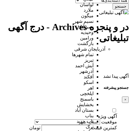
لواسان
جستجو
ملارد
میگون
نسیم شهر
در و پنجره Archives - درج آگهی
نصیرآباد
وحیدیه
تبلیغاتی
ورامین
بازگشت
آذربایجان شرقی
تمام شهر‌ها
تبریز
آبش احمد
آذرشهر
آگهی پیدا نشد
آقکند
اسکو
جستجو پیشرفته
اهر
ایلخچی
باسمنج
×
بخشایش
بستان آباد
بناب
آگهی ویژه
ناب جدید
موقعیت
ترک
کمترین قیمت
تومان