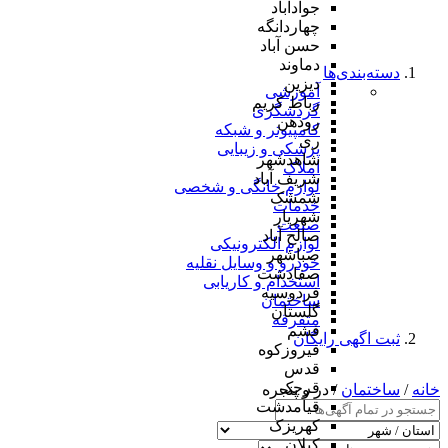
جوادآباد
چهاردانگه
حسن آباد
دماوند
دسته‌بندی‌ها
دیزین
آموزشی
رباط کریم
گردشگری
رودهن
کامپیوتر و شبکه
ری
پزشکی و زیبایی
شاهدشهر
املاک
شریف آباد
لوازم خانگی و شخصی
شمشک
خدمات
شهریار
صنعت
صالح آباد
لوازم الکترونیکی
صباشهر
خودرو و وسایل نقلیه
صفادشت
استخدام و کاریابی
فردوسیه
ساختمان
گلستان
متفرقه
فشم
ثبت اگهی رایگان
فیروزکوه
قدس
قرچک
خانه
/
ساختمان
/ در و پنجره
قیامدشت
کهریزک
کیلان