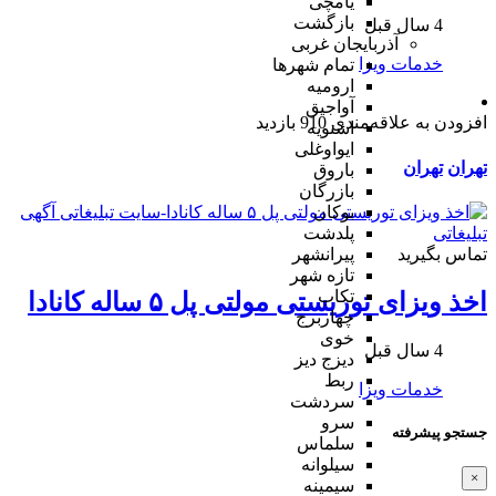
یامچی
بازگشت
4 سال قبل
آذربایجان غربی
خدمات ویزا
تمام شهر‌ها
ارومیه
آواجیق
افزودن به علاقه‌مندی
910 بازدید
اشنویه
ایواوغلی
تهران
تهران
باروق
بازرگان
بوکان
پلدشت
تماس بگیرید
پیرانشهر
تازه شهر
تکاب
اخذ ویزای توریستی مولتی پل ۵ ساله کانادا
چهاربرج
خوی
4 سال قبل
دیزج دیز
ربط
خدمات ویزا
سردشت
سرو
جستجو پیشرفته
سلماس
سیلوانه
×
سیمینه