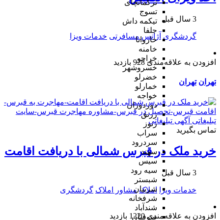
ترکمانچای
تسوج
3 سال قبل
تیکمه داش
جلفا
گردشگری
آژانس مسافرتی
خدمات ویزا
خاروانا
خامنه
خراجو
افزودن به علاقه‌مندی
928 بازدید
خسروشهر
خضرلو
تهران
تهران
خمارلو
خواجه
دوزدوزان
زرنق
زنوز
تماس بگیرید
سراب
سردرود
خرید ملک در قبرس شمالی با دریافت اقامت
سهند
سیس
سیه رود
3 سال قبل
شبستر
شربیان
خدمات ویزا
املاک
مشاور املاک
گردشگری
شرفخانه
شندآباد
افزودن به علاقه‌مندی
1220 بازدید
صوفیان