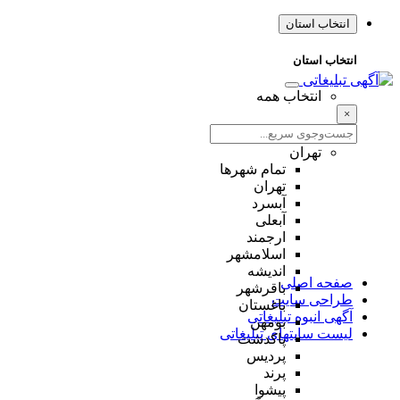
انتخاب استان
انتخاب استان
انتخاب همه
×
تهران
تمام شهر‌ها
تهران
آبسرد
آبعلی
ارجمند
اسلامشهر
اندیشه
صفحه اصلی
باقرشهر
طراحی سایت
باغستان
آگهی انبوه تبلیغاتی
بومهن
لیست سایتهای تبلیغاتی
پاکدشت
پردیس
پرند
پیشوا