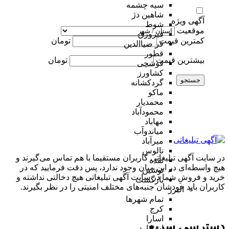
سیه چشمه
شاهین دژ
آگهی ویژه
شوط
موقعیت
فیرورق
کمترین قیمت
تومان
قر ضیاالدین
قطور
بیشترین قیمت
تومان
قوشچی
کشاورز
جستجو
گردکشانه
ماکو
محمدیار
محمودآباد
مهاباد
میاندوآب
میرآباد
نالوس
در سایت آگهی تبلیغاتی کاربران مستقیما با هم تماس می‌گیرند و
نقده
هیچ واسطه‌ای در این میان وجود ندارد، پس دقت فرمایید که در
نوشین
خرید و فروشِ شما در سایت آگهی تبلیغاتی هیچ دخالتی نداشته و
بازگشت
کاربران باید خودشان جنبه‌های مختلف امنیتی را در نظر بگیرند.
البرز
تمام شهر‌ها
کرج
اسارا
دسترسی سریع
اشتهارد