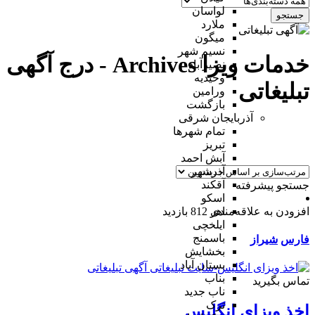
لواسان
جستجو
ملارد
میگون
نسیم شهر
خدمات ویزا Archives - درج آگهی
نصیرآباد
وحیدیه
تبلیغاتی
ورامین
بازگشت
آذربایجان شرقی
تمام شهر‌ها
تبریز
آبش احمد
آذرشهر
آقکند
جستجو پیشرفته
اسکو
افزودن به علاقه‌مندی
812 بازدید
اهر
ایلخچی
باسمنج
فارس
شیراز
بخشایش
بستان آباد
بناب
تماس بگیرید
ناب جدید
ترک
اخذ ویزای انگلیس