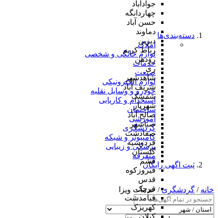
جوادآباد
چهاردانگه
حسن آباد
دماوند
دسته‌بندی‌ها
دیزین
املاک
رباط کریم
لوازم خانگی و شخصی
رودهن
خدمات
ری
صنعت
شاهدشهر
لوازم الکترونیکی
شریف آباد
خودرو و وسایل نقلیه
شمشک
استخدام و کاریابی
شهریار
ساختمان
صالح آباد
آموزشی
صباشهر
گردشگری
صفادشت
کامپیوتر و شبکه
فردوسیه
پزشکی و زیبایی
گلستان
متفرقه
فشم
ثبت اگهی رایگان
فیروزکوه
قدس
قرچک
خانه
/
گردشگری
/ خدمات ویزا
قیامدشت
کهریزک
کیلان