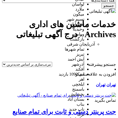
لواسان
جستجو
ملارد
میگون
نسیم شهر
خدمات ماشین های اداری
نصیرآباد
وحیدیه
Archives - درج آگهی تبلیغاتی
ورامین
بازگشت
آذربایجان شرقی
تمام شهر‌ها
تبریز
آبش احمد
آذرشهر
جستجو پیشرفته
آقکند
افزودن به علاقه‌مندی
1090 بازدید
اسکو
اهر
ایلخچی
تهران
تهران
باسمنج
بخشایش
بستان آباد
تماس بگیرید
بناب
ناب جدید
جت پرینتر دستی و ثابت برای تمام صنایع
ترک