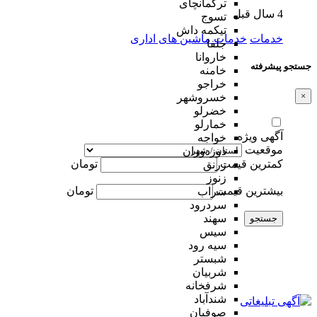
ترکمانچای
4 سال قبل
تسوج
تیکمه داش
خدمات
خدمات ماشین های اداری
جلفا
خاروانا
جستجو پیشرفته
خامنه
خراجو
×
خسروشهر
خضرلو
خمارلو
آگهی ویژه
خواجه
موقعیت
دوزدوزان
کمترین قیمت
تومان
زرنق
زنوز
بیشترین قیمت
تومان
سراب
سردرود
سهند
جستجو
سیس
سیه رود
شبستر
شربیان
شرفخانه
شندآباد
صوفیان