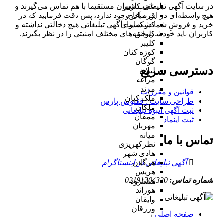
در سایت آگهی تبلیغاتی کاربران مستقیما با هم تماس می‌گیرند و
عجب شیر
هیچ واسطه‌ای در این میان وجود ندارد، پس دقت فرمایید که در
قره آغاج
خرید و فروشِ شما در سایت آگهی تبلیغاتی هیچ دخالتی نداشته و
کشکسرای
کاربران باید خودشان جنبه‌های مختلف امنیتی را در نظر بگیرند.
کلوانق
کلیبر
کوزه کنان
گوگان
دسترسی سریع
لیلان
مراغه
مرند
قوانین و مقررات
ملک کیان
طراحی سایت : ققنوس پارس
ملکان
ثبت آگهی انبوه تبلیغاتی
ممقان
ثبت اینماد
مهربان
میانه
تماس با ما
نظرکهریزی
هادی شهر
آگهی تبلیغاتی در اینستاگرام
هرگلان
هریس
شماره تماس:
02191304320
هشترود
هوراند
وایقان
ورزقان
صفحه اصلی