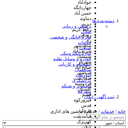
جوادآباد
چهاردانگه
حسن آباد
دماوند
دسته‌بندی‌ها
دیزین
پزشکی و زیبایی
رباط کریم
املاک
رودهن
لوازم خانگی و شخصی
ری
خدمات
شاهدشهر
صنعت
شریف آباد
لوازم الکترونیکی
شمشک
خودرو و وسایل نقلیه
شهریار
استخدام و کاریابی
صالح آباد
ساختمان
صباشهر
آموزشی
صفادشت
گردشگری
فردوسیه
کامپیوتر و شبکه
گلستان
متفرقه
فشم
ثبت اگهی رایگان
فیروزکوه
قدس
قرچک
خانه
/
خدمات
/ خدمات ماشین های اداری
قیامدشت
کهریزک
کیلان