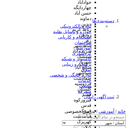
جوادآباد
چهاردانگه
حسن آباد
دماوند
دسته‌بندی‌ها
دیزین
لوازم الکترونیکی
رباط کریم
خودرو و وسایل نقلیه
رودهن
استخدام و کاریابی
ری
ساختمان
شاهدشهر
آموزشی
شریف آباد
گردشگری
شمشک
کامپیوتر و شبکه
شهریار
پزشکی و زیبایی
صالح آباد
املاک
صباشهر
لوازم خانگی و شخصی
صفادشت
خدمات
فردوسیه
صنعت
گلستان
متفرقه
فشم
ثبت اگهی رایگان
فیروزکوه
قدس
قرچک
خانه
/
آموزشی
/ تدریس خصوصی
قیامدشت
کهریزک
کیلان