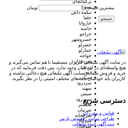
ترکمانچای
تسوج
بیشترین قیمت
تومان
تیکمه داش
جلفا
جستجو
خاروانا
خامنه
خراجو
خسروشهر
خضرلو
خمارلو
خواجه
دوزدوزان
در سایت آگهی تبلیغاتی کاربران مستقیما با هم تماس می‌گیرند و
زرنق
هیچ واسطه‌ای در این میان وجود ندارد، پس دقت فرمایید که در
زنوز
خرید و فروشِ شما در سایت آگهی تبلیغاتی هیچ دخالتی نداشته و
سراب
کاربران باید خودشان جنبه‌های مختلف امنیتی را در نظر بگیرند.
سردرود
سهند
سیس
سیه رود
دسترسی سریع
شبستر
شربیان
قوانین و مقررات
شرفخانه
طراحی سایت : ققنوس پارس
شندآباد
ثبت آگهی انبوه تبلیغاتی
صوفیان