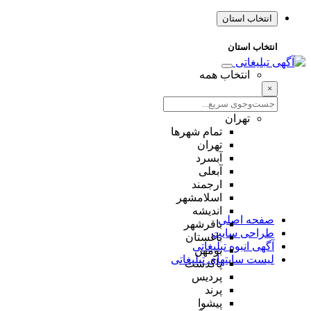
انتخاب استان
انتخاب استان
انتخاب همه
×
تهران
تمام شهر‌ها
تهران
آبسرد
آبعلی
ارجمند
اسلامشهر
اندیشه
صفحه اصلی
باقرشهر
طراحی سایت
باغستان
آگهی انبوه تبلیغاتی
بومهن
لیست سایتهای تبلیغاتی
پاکدشت
پردیس
پرند
پیشوا