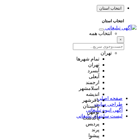
انتخاب استان
انتخاب استان
انتخاب همه
×
تهران
تمام شهر‌ها
تهران
آبسرد
آبعلی
ارجمند
اسلامشهر
اندیشه
صفحه اصلی
باقرشهر
طراحی سایت
باغستان
آگهی انبوه تبلیغاتی
بومهن
لیست سایتهای تبلیغاتی
پاکدشت
پردیس
پرند
پیشوا