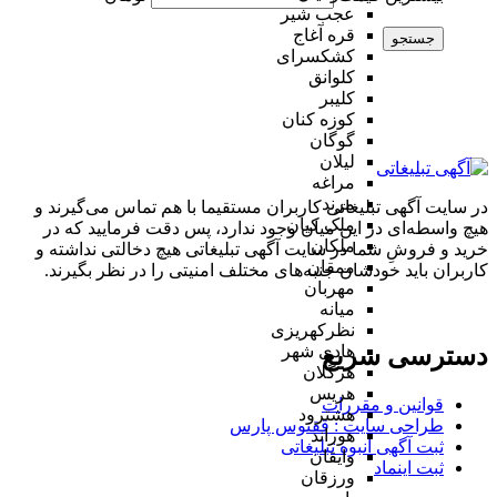
عجب شیر
قره آغاج
جستجو
کشکسرای
کلوانق
کلیبر
کوزه کنان
گوگان
لیلان
مراغه
مرند
در سایت آگهی تبلیغاتی کاربران مستقیما با هم تماس می‌گیرند و
ملک کیان
هیچ واسطه‌ای در این میان وجود ندارد، پس دقت فرمایید که در
ملکان
خرید و فروشِ شما در سایت آگهی تبلیغاتی هیچ دخالتی نداشته و
ممقان
کاربران باید خودشان جنبه‌های مختلف امنیتی را در نظر بگیرند.
مهربان
میانه
نظرکهریزی
دسترسی سریع
هادی شهر
هرگلان
هریس
قوانین و مقررات
هشترود
طراحی سایت : ققنوس پارس
هوراند
ثبت آگهی انبوه تبلیغاتی
وایقان
ثبت اینماد
ورزقان