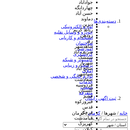
جوادآباد
چهاردانگه
حسن آباد
دماوند
دسته‌بندی‌ها
دیزین
لوازم الکترونیکی
رباط کریم
خودرو و وسایل نقلیه
رودهن
استخدام و کاریابی
ری
ساختمان
شاهدشهر
آموزشی
شریف آباد
گردشگری
شمشک
کامپیوتر و شبکه
شهریار
پزشکی و زیبایی
صالح آباد
املاک
صباشهر
لوازم خانگی و شخصی
صفادشت
خدمات
فردوسیه
صنعت
گلستان
متفرقه
فشم
ثبت اگهی رایگان
فیروزکوه
قدس
قرچک
خانه
/ شهرها /
کرمان
/ کرمان
قیامدشت
کهریزک
کیلان