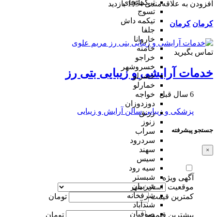
ترکمانچای
افزودن به علاقه‌مندی
1954 بازدید
تسوج
تیکمه داش
کرمان
کرمان
جلفا
خاروانا
خامنه
تماس بگیرید
خراجو
خسروشهر
خدمات آرایشی و زیبایی بتی رز
خضرلو
خمارلو
6 سال قبل
خواجه
دوزدوزان
پزشکی و زیبایی
سالن آرایش و زیبایی
زرنق
زنوز
جستجو پیشرفته
سراب
سردرود
سهند
×
سیس
سیه رود
شبستر
آگهی ویژه
شربیان
موقعیت
شرفخانه
کمترین قیمت
تومان
شندآباد
صوفیان
بیشترین قیمت
تومان